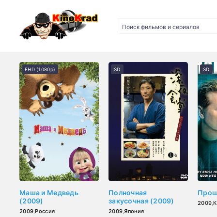
FHD (1080p)
SD
SD
Маша и Медведь
Полночная
Прош
(2009)
закусочная (2009)
2009
,
К
2009
,
Россия
2009
,
Япония