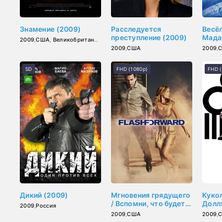
Знамение (2009)
Расследуется
Весё
преступление (2009)
Мадаг
2009
,
США
,
Великобритания
,
Австралия
Рожд
2009
,
США
2009
,
Мада
SD
FHD (1080p)
FHD (
Дикий (2009)
Мгновения грядущего
Куко
/ Вспомни, что будет
Долл
2009
,
Россия
(2009)
2009
,
США
2009
,