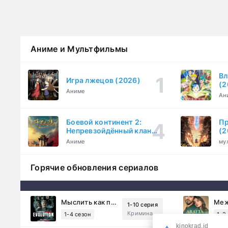
Аниме и Мультфильмы
Вл
Игра лжецов (2026)
(2
Аниме
Ан
Боевой континент 2:
Пр
Непревзойдённый клан
(2
Тан (2023)
Аниме
му
Горячие обновления сериалов
Мыслить как преступник: Эволюция (2022)
1-10 серия
Криминал, Детектив, Триллер, Драма
1-4 сезон
1-2
kinokrad.id