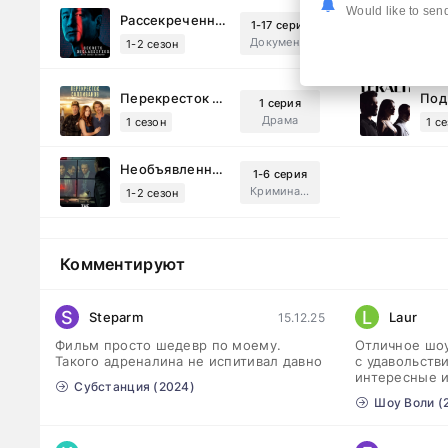
Would like to send
Рассекреченные тайны с Дэвидом Духовны (2025)
1-17 серия
Документальный, Исторический, Sci-Fi
1-2 сезон
1-8
Перекресток Салливанов (2023)
1 серия
Драма
1 сезон
1 с
Необъявленная война (2022)
1-6 серия
Криминал, Триллер, Драма
1-2 сезон
Комментируют
S
L
Steparm
Laur
15.12.25
Фильм просто шедевр по моему.
Отличное шоу
Такого адреналина не испитивал давно
с удавольств
интересные 
Субстанция (2024)
Шоу Воли (