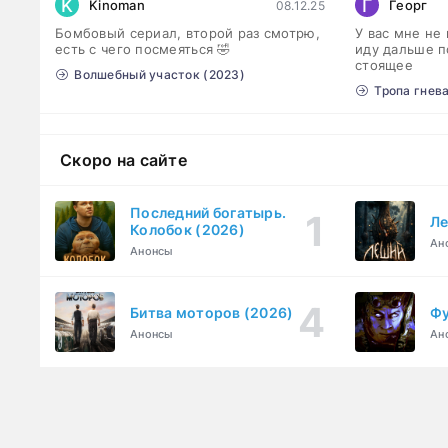
K
Г
Kinoman
Георг
08.12.25
Бомбовый сериал, второй раз смотрю,
У вас мне не
есть с чего посмеяться 🤣
иду дальше п
стоящее
Волшебный участок (2023)
Тропа гнева
Скоро на сайте
Последний богатырь.
Ле
Колобок (2026)
Ан
Анонсы
Битва моторов (2026)
Фу
Анонсы
Ан