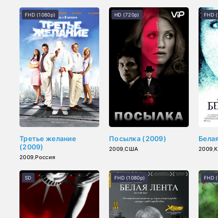
FHD (1080p)
HD (720p)
FHD (
Третье желание
Посылка (2009)
Белая
(2009)
2009
,
США
2009
,
К
2009
,
Россия
SD
FHD (1080p)
FHD (