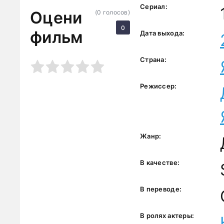
Сериал:
Оцени
(
0
голосов)
0
фильм
Дата выхода:
Страна:
3
4
5
Режиссер:
Жанр:
В качестве:
В переводе:
В ролях актеры: