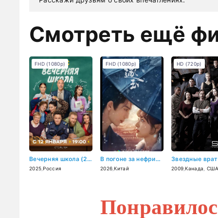
Смотреть ещё ф
FHD (1080p)
FHD (1080p)
HD (720p)
Вечерняя школа (2025)
В погоне за нефритом (2026)
2025
,
Россия
2026
,
Китай
2009
,
Канада
,
СШ
Понравилос