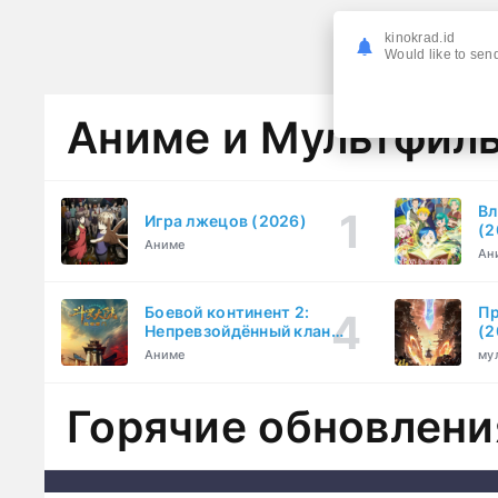
kinokrad.id
Would like to send
Аниме и Мультфил
Вл
Игра лжецов (2026)
(2
Аниме
Ан
Боевой континент 2:
Пр
Непревзойдённый клан
(2
Тан (2023)
Аниме
му
Горячие обновлени