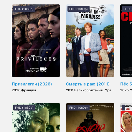
FHD (1080p)
FHD (1080p)
FHD (
Привилегии (2026)
Смерть в раю (2011)
Пёс 5
2026
,
Франция
2011
,
Великобритания
,
Франция
2025
,
Ф
FHD (1080p)
FHD (1080p)