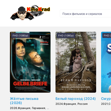
FHD (1080p)
FHD (1080p)
FHD (
Жёлтые письма
Белый пароход (2024)
Смур
(2026)
2024
,
Франция
,
Россия
2021
,
С
2026
,
Франция
,
Германия
,
Турция