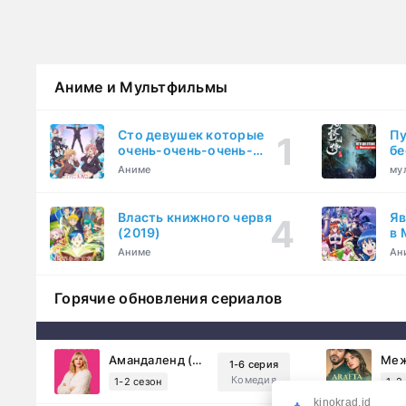
Аниме и Мультфильмы
Сто девушек которые
Пу
очень-очень-очень-
бе
очень-очень сильно тебя
Аниме
му
любят (2023)
Власть книжного червя
Яв
(2019)
в 
ку
Аниме
Ан
Горячие обновления сериалов
Амандаленд (2025)
1-6 серия
Комедия
1-2 сезон
1-2
kinokrad.id