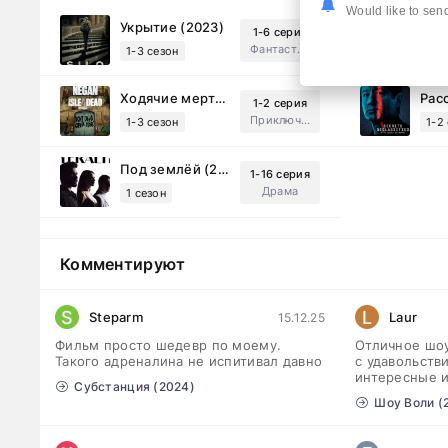
Would like to send
Укрытие (2023)
1-6 серия
Фантастика, Триллер, Драма
1-3 сезон
1-8
Ходячие мертвецы: Мертвый город (2023)
1-2 серия
Приключения, Ужасы, Триллер
1-3 сезон
1-2
Под землёй (2026)
1-16 серия
Драма
1 сезон
Комментируют
S
L
Steparm
Laur
15.12.25
Фильм просто шедевр по моему.
Отличное шоу
Такого адреналина не испитивал давно
с удавольств
интересные 
Субстанция (2024)
Шоу Воли (