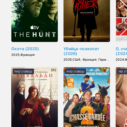
Охота (2025)
Убийца-психопат
О, сч
(2026)
(202
2025
,
Франция
2026
,
США
,
Франция
,
Германия
2024
,
Ф
FHD (1080p)
FHD (1080p)
HD (7