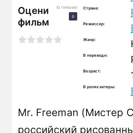
Оцени
(
0
голосов)
Страна:
0
фильм
Режиссер:
3
4
5
Жанр:
В переводе:
Возраст:
В ролях актеры:
Mr. Freeman (Мистер 
российский рисованны