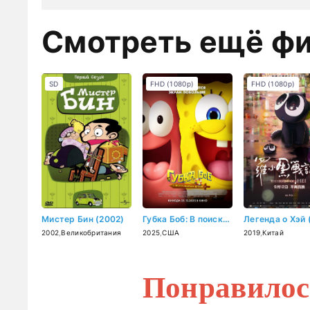
Смотреть ещё ф
SD
FHD (1080p)
FHD (1080p)
Мистер Бин (2002)
Губка Боб: В поисках квадратных штанов (2025)
2002
,
Великобритания
2025
,
США
2019
,
Китай
Понравилос