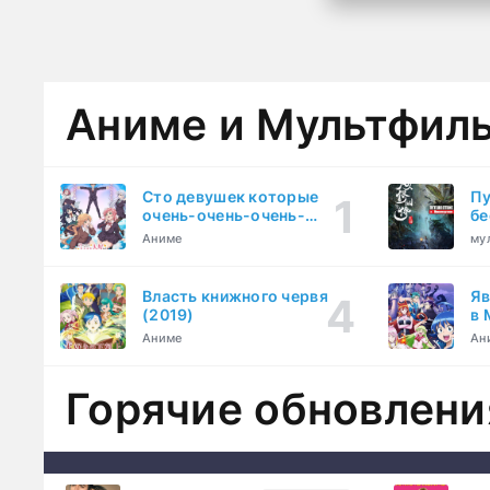
Аниме и Мультфил
Сто девушек которые
Пу
очень-очень-очень-
бе
очень-очень сильно тебя
Аниме
му
любят (2023)
Власть книжного червя
Яв
(2019)
в 
ку
Аниме
Ан
Горячие обновлени