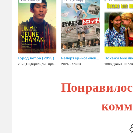
FHD (1080p)
FHD (1080p)
SD
Город ветра (2023)
Репортер-новичок Торокко: Кто, если не я? (2024)
2023
,
Нидерланды
,
Франция
2024
,
Германия
,
Япония
,
Португалия
,
Катар
1998
,
,
Монголия
Дания
,
Швец
Понравилос
комм