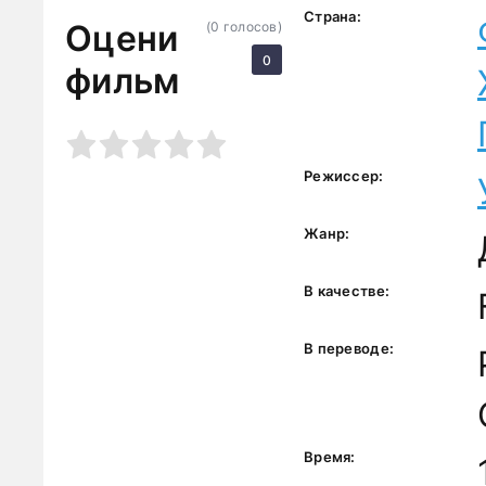
Страна:
Оцени
(
0
голосов)
0
фильм
3
4
5
Режиссер:
Жанр:
В качестве:
В переводе:
Время: