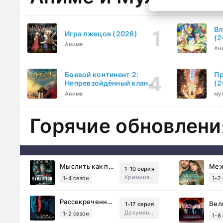
Вл
Игра лжецов (2026)
(2
Аниме
Ан
Боевой континент 2:
Пр
Непревзойдённый клан
(2
Тан (2023)
Аниме
му
Горячие обновлени
Мыслить как преступник: Эволюция (2022)
1-10 серия
Криминал, Детектив, Триллер, Драма
1-4 сезон
1-2
Рассекреченные тайны с Дэвидом Духовны (2025)
1-17 серия
Документальный, Исторический, Sci-Fi
1-2 сезон
1-8