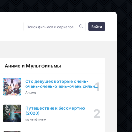
Войти
Аниме и Мультфильмы
Сто девушек которые очень-
очень-очень-очень-очень сильно
тебя любят (2023)
Аниме
Путешествие к бессмертию
(2020)
мультфильм