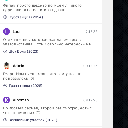
Фильм просто шедевр по моему. Такого
Под землёй (2026)
1-16 серия
адреналина не испитивал давно
Драма
1 сезон
Субстанция (2024)
Необъявленная война (2022)
1-6 серия
L
Laur
12.12.25
Криминал, Триллер, Драма
1-2 сезон
Отличное шоу которое всегда смотрю с
удавольствием. Есть Довольно интересные и
Шоу Воли (2023)
Admin
09.12.25
Георг, Нам очень жаль, что вам у нас не
понравилось 😪
Тропа гнева (2025)
K
Kinoman
08.12.25
Бомбовый сериал, второй раз смотрю, есть с
чего посмеяться 🤣
Волшебный участок (2023)