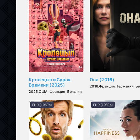
Кролецып и Сурок
Она (2016)
Времени (2025)
2016
,
Франция
,
Германия
,
Бельгия
2025
,
США
,
Франция
,
Бельгия
FHD (1080p)
FHD (1080p)