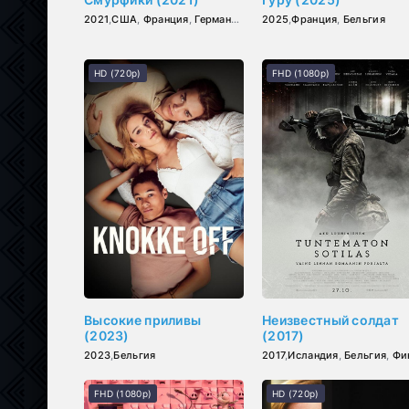
2021
,
США
,
Франция
,
Германия
,
Бельгия
2025
,
Франция
,
Бельгия
HD (720p)
FHD (1080p)
Высокие приливы
Неизвестный солдат
(2023)
(2017)
2023
,
Бельгия
2017
,
Исландия
,
Бельгия
,
Финлянд
FHD (1080p)
HD (720p)