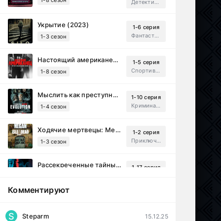
Детектив, Русский
Укрытие (2023)
1-6 серия
Фантастика, Триллер, Драма
1-3 сезон
Настоящий американец / Всеамериканский (2018)
1-5 серия
Спортивный, Зарубежный, Драма
1-8 сезон
Мыслить как преступник: Эволюция (2022)
1-10 серия
Криминал, Детектив, Триллер, Драма
1-4 сезон
Ходячие мертвецы: Мертвый город (2023)
1-2 серия
Приключения, Ужасы, Триллер
1-3 сезон
Рассекреченные тайны с Дэвидом Духовны (2025)
1-17 серия
Документальный, Исторический, Sci-Fi
1-2 сезон
Комментируют
Перекресток Салливанов (2023)
1 серия
Драма
1 сезон
S
Steparm
15.12.25