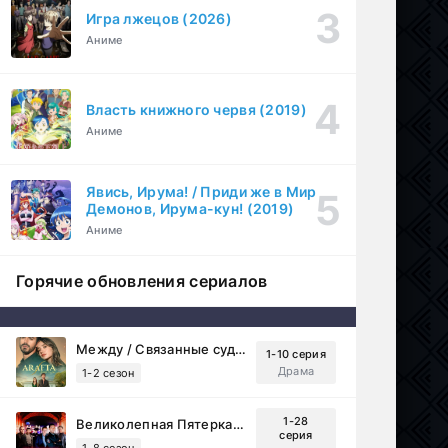
Игра лжецов (2026)
Аниме
Власть книжного червя (2019)
Аниме
Явись, Ирума! / Приди же в Мир
Демонов, Ирума-кун! (2019)
Аниме
Горячие обновления сериалов
Между / Связанные судьбой (2025)
1-10 серия
Драма
ония
,
Босния и Герцеговина
1-2 сезон
1-28
Великолепная Пятерка (2019)
серия
1-8 сезон