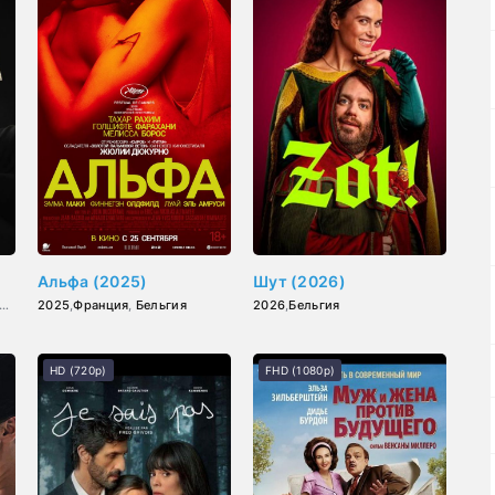
Альфа (2025)
Шут (2026)
2025
,
Франция
,
Бельгия
2026
,
Бельгия
HD (720p)
FHD (1080p)