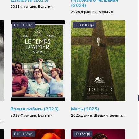
(2024)
2025
,
Франция
,
Бельгия
2024
,
Франция
,
Бельгия
FHD (1080p)
FHD (1080p)
Время любить (2023)
Мать (2025)
2023
,
Франция
,
Бельгия
2025
,
Дания
,
Швеция
,
Бельгия
,
Макед
ия
FHD (1080p)
HD (720p)