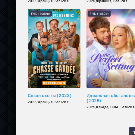
2025
,
Франция
,
Бельгия
2025
,
Франция
,
Бельгия
FHD (1080p)
FHD (1080p)
Сезон охоты (2023)
Идеальная обстановк
(2025)
2023
,
Франция
,
Бельгия
2025
,
Канада
,
США
,
Бельгия