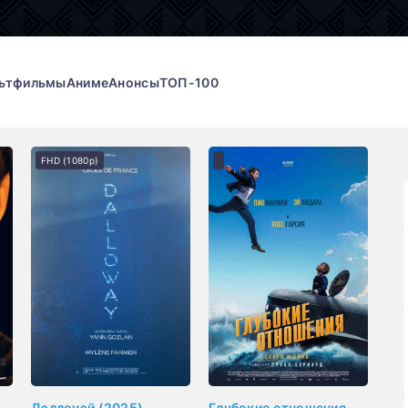
ьтфильмы
Аниме
Анонсы
ТОП-100
FHD (1080p)
Дэллоуэй (2025)
Глубокие отношения