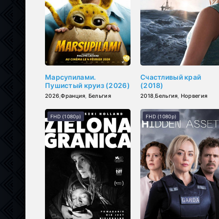
Марсупилами.
Счастливый край
Пушистый круиз (2026)
(2018)
2026
,
Франция
,
Бельгия
2018
,
Бельгия
,
Норвегия
FHD (1080p)
FHD (1080p)