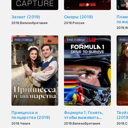
Захват (2019)
Смерш (2019)
Плам
пожа
2019
,
Великобритания
2019
,
Россия
2019
,
Я
FHD (1080p)
FHD (1080p)
FHD (
Принцесса и
Формула 1: Гонять,
Твой
полцарства (2019)
чтобы выживать
(2019
(2019)
2019
,
Чехия
2019
,
Великобритания
2019
,
С