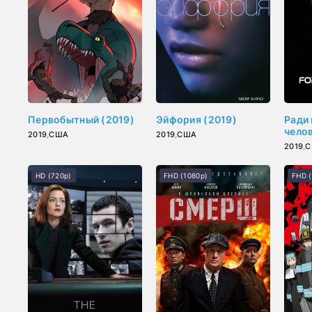
Первобытный (2019)
Эйфория (2019)
Ради 
челов
2019
,
США
2019
,
США
2019
,
С
HD (720p)
FHD (1080p)
FHD (