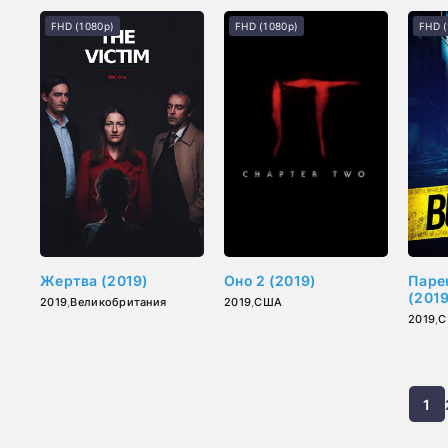
FHD (1080p)
FHD (1080p)
FHD (
Жертва (2019)
Оно 2 (2019)
Паре
(2019
2019
,
Великобритания
2019
,
США
2019
,
С
1