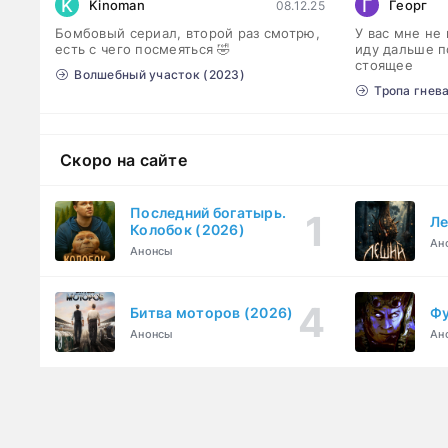
K
Г
Kinoman
Георг
08.12.25
Бомбовый сериал, второй раз смотрю,
У вас мне не
есть с чего посмеяться 🤣
иду дальше п
стоящее
Волшебный участок (2023)
Тропа гнева
Скоро на сайте
Последний богатырь.
Ле
Колобок (2026)
Ан
Анонсы
Битва моторов (2026)
Фу
Анонсы
Ан