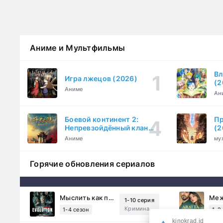
Аниме и Мультфильмы
Вл
Игра лжецов (2026)
(2
Аниме
Ан
Боевой континент 2:
Пр
Непревзойдённый клан
(2
Тан (2023)
Аниме
му
Горячие обновления сериалов
Мыслить как преступник: Эволюция (2022)
1-10 серия
Криминал, Детектив, Триллер, Драма
1-4 сезон
1-2
kinokrad.id