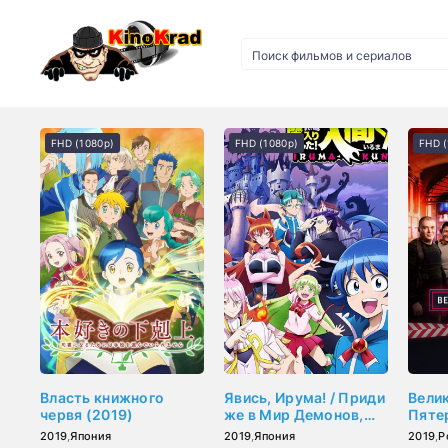
FHD (1080p)
FHD (1080p)
FHD (
Власть книжного
Явись, Ирума! / Приди
Вели
червя (2019)
же в Мир Демонов,
Пяте
Ирума-кун! (2019)
2019
,
Япония
2019
,
Япония
2019
,
Р