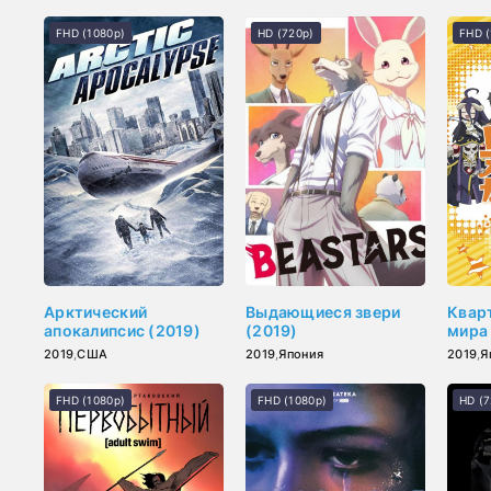
FHD (1080p)
HD (720p)
FHD (
Арктический
Выдающиеся звери
Кварт
апокалипсис (2019)
(2019)
мира
2019
,
США
2019
,
Япония
2019
,
Я
FHD (1080p)
FHD (1080p)
HD (7