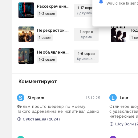
Would like to send
Рассекреченные тайны с Дэвидом Духовны (2025)
1-17 серия
Документальный, Исторический, Sci-Fi
1-2 сезон
1-8
Перекресток Салливанов (2023)
1 серия
Драма
1 сезон
1 с
Необъявленная война (2022)
1-6 серия
Криминал, Триллер, Драма
1-2 сезон
Комментируют
S
L
Steparm
Laur
15.12.25
Фильм просто шедевр по моему.
Отличное шоу
Такого адреналина не испитивал давно
с удавольств
интересные 
Субстанция (2024)
Шоу Воли (