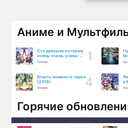
Аниме и Мультфил
Сто девушек которые
Пу
очень-очень-очень-
бе
очень-очень сильно тебя
Аниме
му
любят (2023)
Власть книжного червя
Яв
(2019)
в 
ку
Аниме
Ан
Горячие обновлени