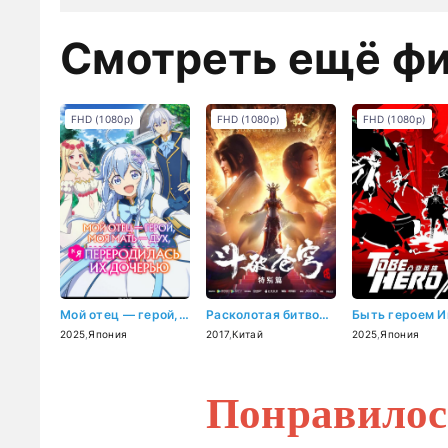
Смотреть ещё ф
FHD (1080p)
FHD (1080p)
FHD (1080p)
Мой отец — герой, моя мать — дух, а я переродилась их дочерью (2025)
Расколотая битвой синева небес (2017)
2025
,
Япония
2017
,
Китай
2025
,
Япония
Понравилос