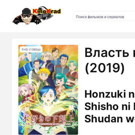
Власть 
FHD (1080p)
(2019)
Honzuki n
Shisho ni
Shudan w