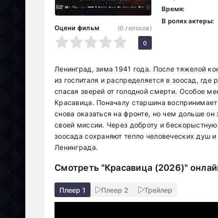
Время:
В ролях актеры:
Оцени фильм
(
0
голосов)
1
2
3
4
5
0
Ленинград, зима 1941 года. После тяжелой к
из госпиталя и распределяется в зоосад, где 
спасая зверей от голодной смерти. Особое ме
Красавица. Поначалу старшина воспринимает 
снова оказаться на фронте, но чем дольше он
своей миссии. Через доброту и бескорыстную
зоосада сохраняют тепло человеческих душ и
Ленинграда.
Смотреть "Красавица (2026)" онлай
Плеер 1
Плеер 2
Трейлер