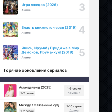
Игра лжецов (2026)
Аниме
Власть книжного червя (2019)
Аниме
Явись, Ирума! / Приди же в Мир
Демонов, Ирума-кун! (2019)
Аниме
Горячие обновления сериалов
Амандаленд (2025)
1-6 серия
Комедия
1-2 сезон
Между / Связанные судьбой (2025)
1-10 серия
Драма
1-2 сезон