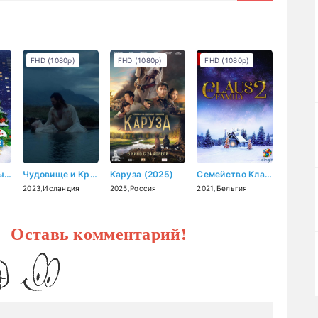
FHD (1080p)
FHD (1080p)
FHD (1080p)
Ирония судьбы: Продолжение (2007)
Чудовище и Красавица (2023)
Каруза (2025)
Семейство Клаус 2 (2021)
2023
,
Исландия
2025
,
Россия
2021
,
Бельгия
? Оставь комментарий!