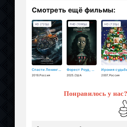
Смотреть ещё фильмы:
HD (720p)
FHD (1080p)
HD (720p)
Спасти Ленинград (2019)
Форест Роуд, 825 (2025)
2019
,
Россия
2025
,
США
2007
,
Россия
Понравилось у нас