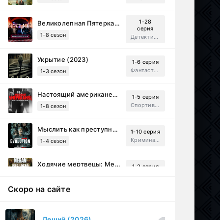
1-28
Великолепная Пятерка (2019)
серия
1-8 сезон
Детектив, Русский
Укрытие (2023)
1-6 серия
Фантастика, Триллер, Драма
1-3 сезон
Настоящий американец / Всеамериканский (2018)
1-5 серия
Спортивный, Зарубежный, Драма
1-8 сезон
Мыслить как преступник: Эволюция (2022)
1-10 серия
Криминал, Детектив, Триллер, Драма
1-4 сезон
Ходячие мертвецы: Мертвый город (2023)
1-2 серия
Приключения, Ужасы, Триллер
1-3 сезон
Скоро на сайте
Рассекреченные тайны с Дэвидом Духовны (2025)
1-17 серия
Документальный, Исторический, Sci-Fi
1-2 сезон
Леший (2026)