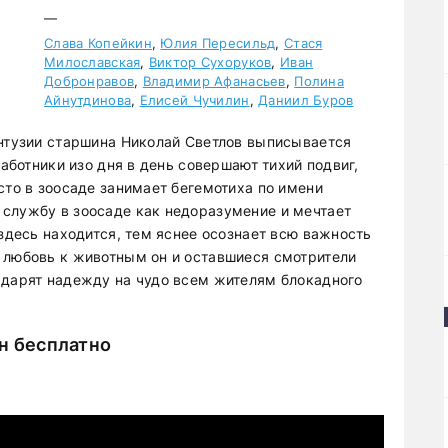
—
Слава Копейкин
,
Юлия Пересильд
,
Стася
Милославская
,
Виктор Сухоруков
,
Иван
Добронравов
,
Владимир Афанасьев
,
Полина
Айнутдинова
,
Елисей Чучилин
,
Даниил Буров
онтузии старшина Николай Светлов выписывается
работники изо дня в день совершают тихий подвиг,
сто в зоосаде занимает бегемотиха по имени
службу в зоосаде как недоразумение и мечтает
 здесь находится, тем яснее осознает всю важность
 любовь к животным он и оставшиеся смотрители
 дарят надежду на чудо всем жителям блокадного
н бесплатно