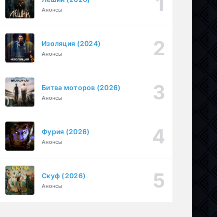
Анонсы
Перекресток Салливанов (2023)
1 серия
Драма
1 сезон
Изоляция (2024)
Под землёй (2026)
1-16 серия
Анонсы
Драма
1 сезон
Битва моторов (2026)
Анонсы
Фурия (2026)
Анонсы
Скуф (2026)
Анонсы