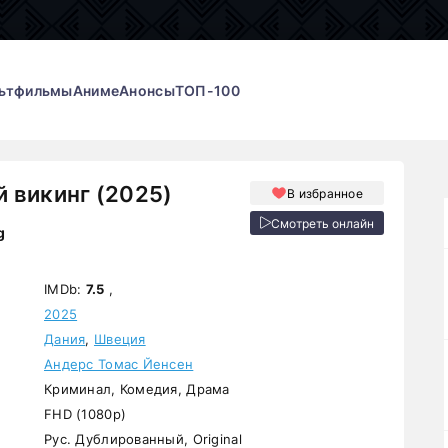
ьтфильмы
Аниме
Анонсы
ТОП-100
 викинг (2025)
В избранное
Смотреть онлайн
g
IMDb:
7.5
,
2025
Дания
,
Швеция
Андерс Томас Йенсен
Криминал, Комедия, Драма
FHD (1080p)
Рус. Дублированный, Original