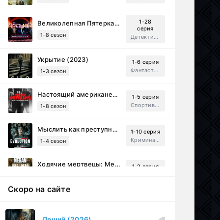
1-28
Великолепная Пятерка (2019)
серия
1-8 сезон
Детектив, Русский
Укрытие (2023)
1-6 серия
Фантастика, Триллер, Драма
1-3 сезон
Настоящий американец / Всеамериканский (2018)
1-5 серия
Спортивный, Зарубежный, Драма
1-8 сезон
Мыслить как преступник: Эволюция (2022)
1-10 серия
Криминал, Детектив, Триллер, Драма
1-4 сезон
Ходячие мертвецы: Мертвый город (2023)
1-2 серия
Приключения, Ужасы, Триллер
1-3 сезон
Скоро на сайте
Рассекреченные тайны с Дэвидом Духовны (2025)
1-17 серия
Документальный, Исторический, Sci-Fi
1-2 сезон
Леший (2026)