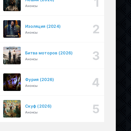
Анонсы
Перекресток Салливанов (2023)
1 серия
Драма
1 сезон
Изоляция (2024)
Под землёй (2026)
1-16 серия
Анонсы
Драма
1 сезон
Битва моторов (2026)
Анонсы
Фурия (2026)
Анонсы
Скуф (2026)
Анонсы