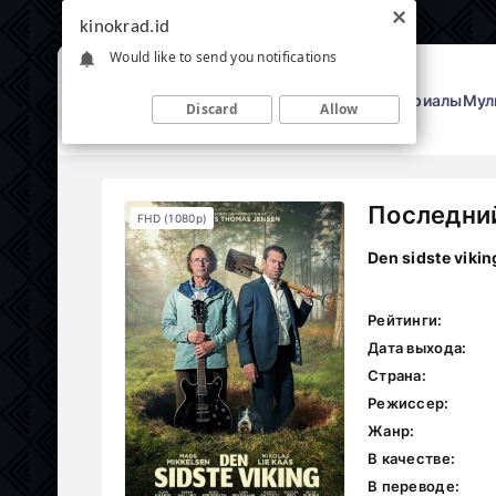
kinokrad.id
Would like to send you notifications
Фильмы
Сериалы
Мул
Discard
Allow
Последний
FHD (1080p)
Den sidste vikin
Рейтинги:
Дата выхода:
Страна:
Режиссер:
Жанр:
В качестве:
В переводе: