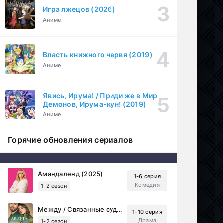
Игра лжецов (2026)
Аниме
Власть книжного червя (2019)
Аниме
Явись, Ирума! / Приди же в Мир
Демонов, Ирума-кун! (2019)
Аниме
Горячие обновления сериалов
Амандаленд (2025)
1-6 серия
Комедия
1-2 сезон
Между / Связанные судьбой (2025)
1-10 серия
Драма
1-2 сезон