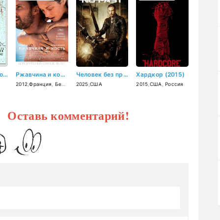
Настоящие блондинки (2013)
Ржавчина и кость (2012)
Человек без прошлого (2025)
Хардкор (2015)
2012
,
Франция
,
Бельгия
2025
,
США
2015
,
США
,
Россия
? Оставь комментарий!