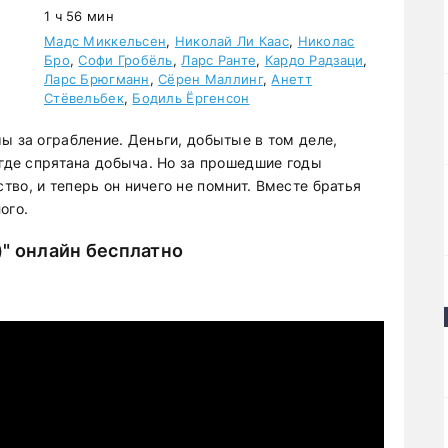
1 ч 56 мин
Мадс Миккельсен
,
Николай Ли Каас
,
Николас
Бро
,
Софи Гробёль
,
Ларс Ранте
,
Кардо Радзаци
,
Ларс Брюгманн
,
Сёрен Маллинг
,
Анетт
Стёвельбек
,
Бодиль Ёргенсон
ы за ограбление. Деньги, добытые в том деле,
 где спрятана добыча. Но за прошедшие годы
во, и теперь он ничего не помнит. Вместе братья
ого.
)" онлайн бесплатно