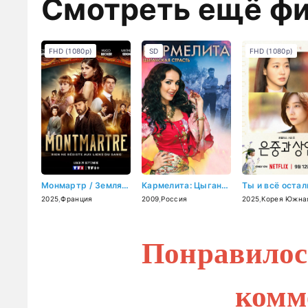
Смотреть ещё ф
FHD (1080p)
SD
FHD (1080p)
Монмартр / Земля греха (2025)
Кармелита: Цыганская страсть (2009)
2025
,
Франция
2009
,
Россия
2025
,
Корея Южна
Понравилос
комм