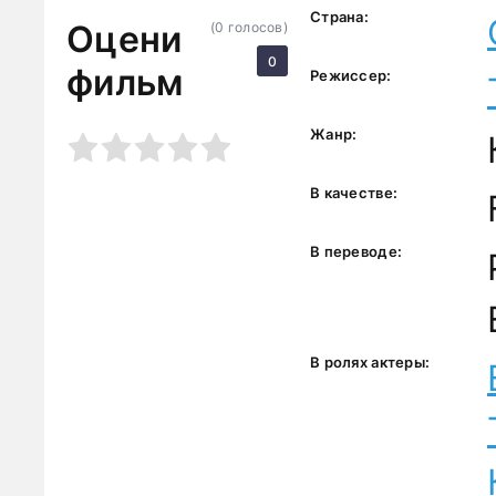
Страна:
Оцени
(
0
голосов)
0
фильм
Режиссер:
Жанр:
3
4
5
В качестве:
В переводе:
В ролях актеры: