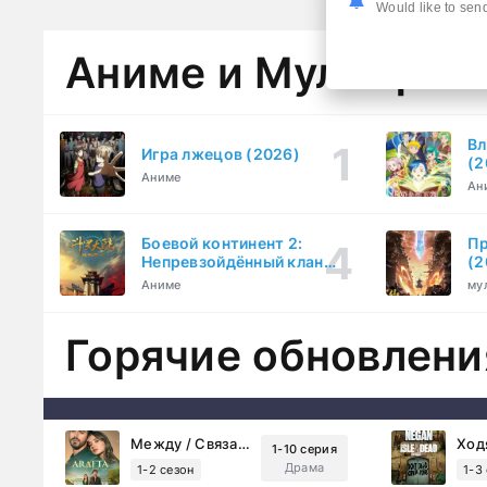
Would like to send
Аниме и Мультфил
Вл
Игра лжецов (2026)
(2
Аниме
Ан
Боевой континент 2:
Пр
Непревзойдённый клан
(2
Тан (2023)
Аниме
му
Горячие обновлени
Между / Связанные судьбой (2025)
1-10 серия
Драма
1-2 сезон
1-3