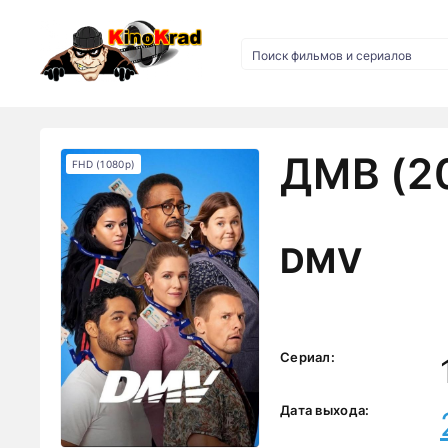
ДМВ (2
FHD (1080p)
DMV
Сериал:
Дата выхода: