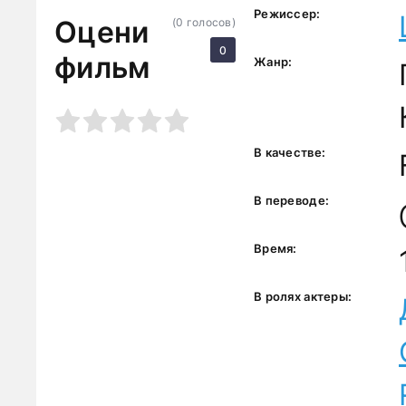
Режиссер:
Оцени
(
0
голосов)
0
фильм
Жанр:
3
4
5
В качестве:
В переводе:
Время:
В ролях актеры: