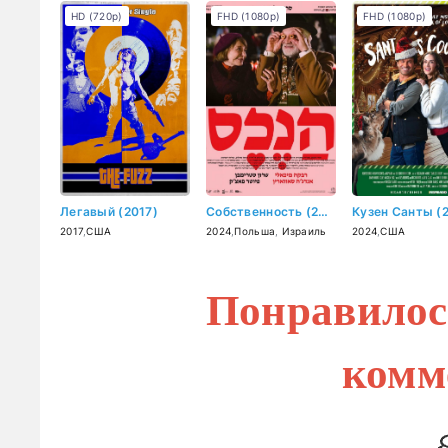
HD (720p)
FHD (1080p)
FHD (1080p)
Легавый (2017)
Собственность (2024)
Кузен Санты (
2017
,
США
2024
,
Польша
,
Израиль
2024
,
США
Понравилос
комм