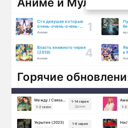
Аниме и Мультфил
Сто девушек которые
Пу
очень-очень-очень-
бе
очень-очень сильно тебя
Аниме
му
любят (2023)
Власть книжного червя
Яв
(2019)
в 
ку
Аниме
Ан
Горячие обновлени
Между / Связанные судьбой (2025)
1-14 серия
Драма
1-2 сезон
1-2
Укрытие (2023)
1-6 серия