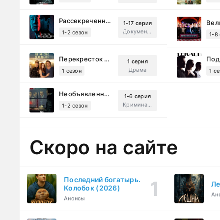
Рассекреченные тайны с Дэвидом Духовны (2025)
1-17 серия
Документальный, Исторический, Sci-Fi
1-2 сезон
1-8
Перекресток Салливанов (2023)
1 серия
Драма
1 сезон
1 с
Необъявленная война (2022)
1-6 серия
Криминал, Триллер, Драма
1-2 сезон
Скоро на сайте
Последний богатырь.
Ле
Колобок (2026)
Ан
Анонсы