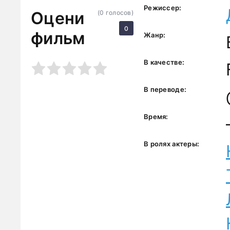
Режиссер:
Оцени
(
0
голосов)
0
фильм
Жанр:
В качестве:
3
4
5
В переводе:
Время:
В ролях актеры: