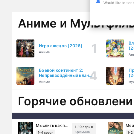
Would like to send
Аниме и Мультфил
Вл
Игра лжецов (2026)
(2
Аниме
Ан
Боевой континент 2:
Пр
Непревзойдённый клан
(2
Тан (2023)
Аниме
му
Горячие обновлени
Мыслить как преступник: Эволюция (2022)
1-10 серия
Криминал, Детектив, Триллер, Драма
1-4 сезон
1-2