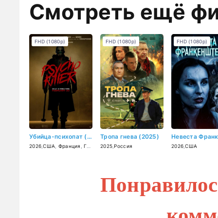
Смотреть ещё ф
FHD (1080p)
FHD (1080p)
FHD (1080p)
Убийца-психопат (2026)
Тропа гнева (2025)
2026
,
США
,
Франция
,
Германия
2025
,
Россия
2026
,
США
Понравилос
комм