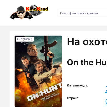
На охот
FHD (1080p)
On the Hu
Дата выхода:
Страна: