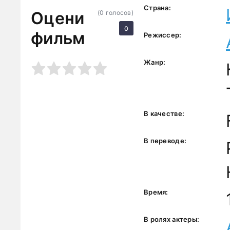
Страна:
Оцени
(
0
голосов)
0
фильм
Режиссер:
Жанр:
3
4
5
В качестве:
В переводе:
Время:
В ролях актеры: