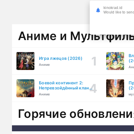
kinokrad.id
Would like to send
Аниме и Мультфил
Вл
Игра лжецов (2026)
(2
Аниме
Ан
Боевой континент 2:
Пр
Непревзойдённый клан
(2
Тан (2023)
Аниме
му
Горячие обновлени