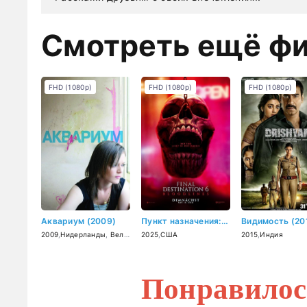
Смотреть ещё ф
FHD (1080p)
FHD (1080p)
FHD (1080p)
Аквариум (2009)
Пункт назначения: Узы крови (2025)
Видимость (20
2009
,
Нидерланды
,
Великобритания
2025
,
США
2015
,
Индия
Понравилос