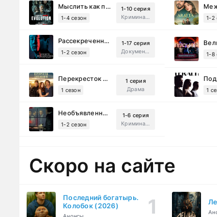
Мыслить как преступник: Эволюция (2022)
1-10 серия
Криминал, Детектив, Триллер, Драма
1-4 сезон
1-2
Рассекреченные тайны с Дэвидом Духовны (2025)
1-17 серия
Документальный, Исторический, Sci-Fi
1-2 сезон
1-8
Перекресток Салливанов (2023)
1 серия
Драма
1 сезон
1 с
Необъявленная война (2022)
1-6 серия
Криминал, Триллер, Драма
1-2 сезон
Скоро на сайте
Последний богатырь.
Ле
Колобок (2026)
Ан
Анонсы