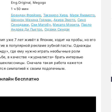
Eng.Original, Megogo
1 ч 50 мин
Брендан Фрейзер
,
Такэхиро Хира
,
Мари Ямамото
,
Шеннон Махина Горман
,
Акира Эмото
,
Сино
Синодзаки
,
Сэи Матобу
,
Мисато Морита
,
Паоло
Андреа Ди Пьетро
,
Одзэки Синдзи
п уже 7 лет живёт в Японии, ходит на пробы, но его
тие в популярной рекламе зубной пасты. Однажды
нду», где ему нужно играть необычные роли
бе, в качестве «журналиста» брать интервью
дшеклассницы. Сначала такая работа кажется
ется симпатией к своим подопечным.
онлайн бесплатно