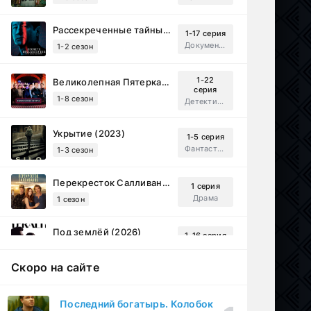
Рассекреченные тайны с Дэвидом Духовны (2025)
1-17 серия
Документальный, Исторический, Sci-Fi
1-2 сезон
1-22
Великолепная Пятерка (2019)
серия
1-8 сезон
Детектив, Русский
Укрытие (2023)
1-5 серия
Фантастика, Триллер, Драма
1-3 сезон
Перекресток Салливанов (2023)
1 серия
Драма
1 сезон
Под землёй (2026)
1-16 серия
Драма
1 сезон
Скоро на сайте
Настоящий американец / Всеамериканский (2018)
1-4 серия
Спортивный, Зарубежный, Драма
1-8 сезон
Последний богатырь. Колобок