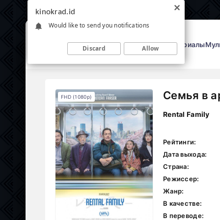
kinokrad.id
Would like to send you notifications
Фильмы
Сериалы
Мул
Discard
Allow
Семья в а
FHD (1080p)
Rental Family
Рейтинги:
Дата выхода:
Страна:
Режиссер:
Жанр:
В качестве:
В переводе: