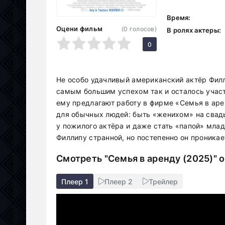
Время:
Оцени фильм
(
0
голосов)
В ролях актеры:
1
2
3
4
5
0
Не особо удачливый американский актёр Филли
самым большим успехом так и осталось учас
ему предлагают работу в фирме «Семья в аре
для обычных людей: быть «женихом» на свадь
у пожилого актёра и даже стать «папой» мла
Филлипу странной, но постепенно он проника
Смотреть "Семья в аренду (2025)" 
Плеер 1
Плеер 2
Трейлер