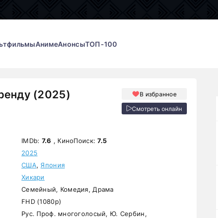
ьтфильмы
Аниме
Анонсы
ТОП-100
ренду (2025)
В избранное
Смотреть онлайн
IMDb:
7.6
, КиноПоиск:
7.5
2025
США
,
Япония
Хикари
Семейный, Комедия, Драма
FHD (1080p)
Рус. Проф. многоголосый, Ю. Сербин,