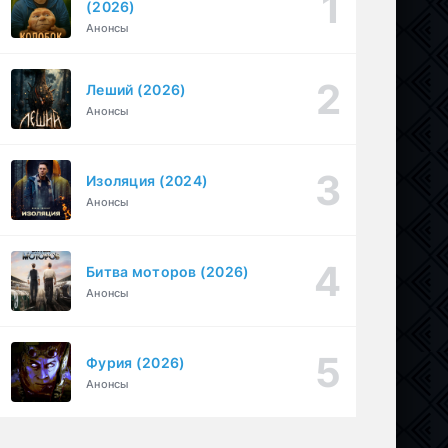
(2026)
Необъявленная война (2022)
Анонсы
1-6 серия
Криминал, Триллер, Драма
1-2 сезон
Леший (2026)
1-30
БиМ (2021)
Анонсы
серия
1-3 сезон
Криминал, Комедия
Изоляция (2024)
Анонсы
Битва моторов (2026)
Анонсы
Фурия (2026)
Анонсы