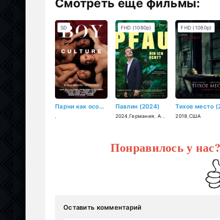
Смотреть ещё фильмы:
SD
FHD (1080p)
FHD (1080p)
Парни как особая культура (2006)
Павлин (2024)
,
2024
,
Германия
,
Австрия
2018
,
США
Понравилось у нас
Оставить комментарий