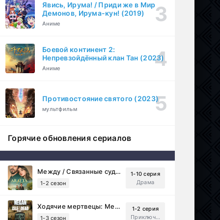
Явись, Ирума! / Приди же в Мир
Демонов, Ирума-кун! (2019)
Аниме
Боевой континент 2:
Непревзойдённый клан Тан (2023)
Аниме
Противостояние святого (2023)
мультфильм
Горячие обновления сериалов
Между / Связанные судьбой (2025)
1-10 серия
Драма
1-2 сезон
Ходячие мертвецы: Мертвый город (2023)
1-2 серия
Приключения, Ужасы, Триллер
1-3 сезон