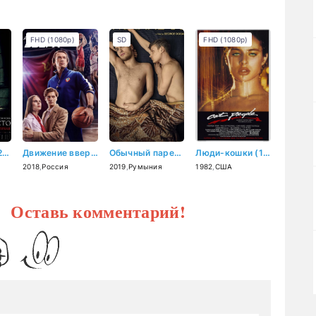
FHD (1080p)
SD
FHD (1080p)
Тихое место (2018)
Движение вверх (2018)
Обычный парень (2019)
Люди-кошки (1982)
2018
,
Россия
2019
,
Румыния
1982
,
США
? Оставь комментарий!