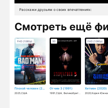
Расскажи друзьям о своих впечатлениях:
Смотреть ещё ф
FHD (1080p)
SD
FHD (1080p)
Плохой человек (2025)
Отчим 3 (1991)
Хитмен (2020)
2025
,
США
1991
,
США
,
Великобритания
2020
,
Корея Южна