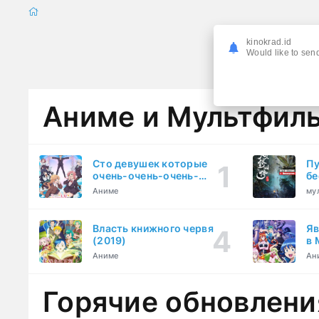
kinokrad.id
Would like to send
Аниме и Мультфил
Сто девушек которые
Пу
очень-очень-очень-
бе
очень-очень сильно тебя
Аниме
му
любят (2023)
Власть книжного червя
Яв
(2019)
в 
ку
Аниме
Ан
Горячие обновлени