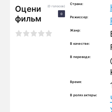
Страна:
Оцени
(
0
голосов)
0
фильм
Режиссер:
Жанр:
3
4
5
В качестве:
В переводе:
Время:
В ролях актеры: