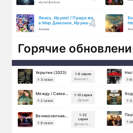
мультфильм
Явись, Ирума! / Приди же
Бо
в Мир Демонов, Ирума-
Не
кун! (2019)
Та
Аниме
Ан
Горячие обновлени
Укрытие (2023)
1-6 серия
Фантастика, Триллер, Драма
1-3 сезон
1-8
Между / Связанные судьбой (2025)
1-10 серия
Драма
1-2 сезон
1-3
1-22
Великолепная Пятерка (2019)
серия
1 с
1-8 сезон
Детектив, Русский