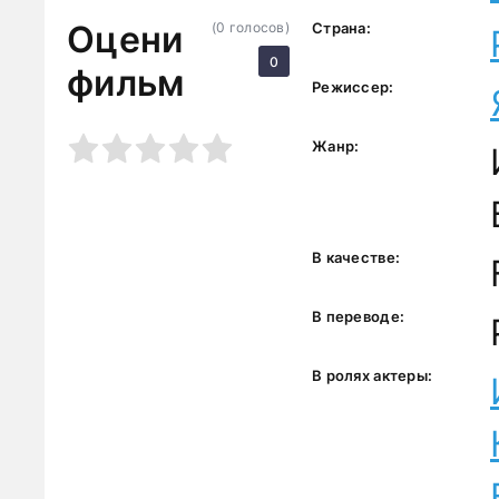
Оцени
(
0
голосов)
Страна:
0
фильм
Режиссер:
3
4
5
Жанр:
В качестве:
В переводе:
В ролях актеры: