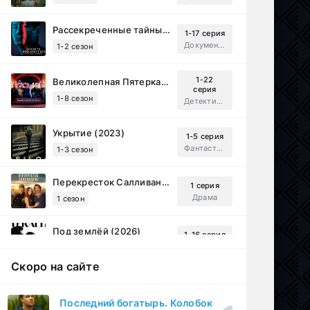
Рассекреченные тайны с Дэвидом Духовны (2025)
1-17 серия
Документальный, Исторический, Sci-Fi
1-2 сезон
1-22
Великолепная Пятерка (2019)
серия
1-8 сезон
Детектив, Русский
Укрытие (2023)
1-5 серия
Фантастика, Триллер, Драма
1-3 сезон
Перекресток Салливанов (2023)
1 серия
Драма
1 сезон
Под землёй (2026)
1-16 серия
Драма
1 сезон
Скоро на сайте
Настоящий американец / Всеамериканский (2018)
1-4 серия
Спортивный, Зарубежный, Драма
1-8 сезон
Последний богатырь. Колобок