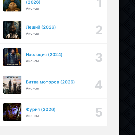
(2026)
Необъявленная война (2022)
Анонсы
1-6 серия
Криминал, Триллер, Драма
1-2 сезон
Леший (2026)
1-30
БиМ (2021)
Анонсы
серия
1-3 сезон
Криминал, Комедия
Изоляция (2024)
Анонсы
Битва моторов (2026)
Анонсы
Фурия (2026)
Анонсы