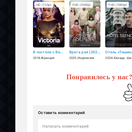
HD (720p)
FHD (1080p)
FHD (1080p)
В постели с Викторией (2016)
Врата рая (2025)
2016
,
Франция
2025
,
Индонезия
2024
,
Канада
,
Швейцар
Понравилось у нас
Оставить комментарий
Написать комментарий