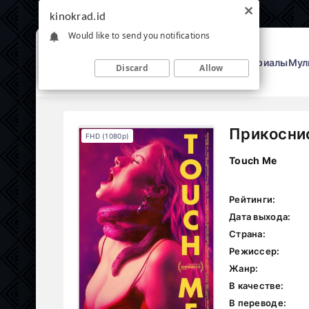
kinokrad.id
Would like to send you notifications
Фильмы
Сериалы
Мул
Discard
Allow
Прикоснис
FHD (1080p)
Touch Me
Рейтинги:
Дата выхода:
Страна:
Режиссер:
Жанр:
В качестве:
В переводе: