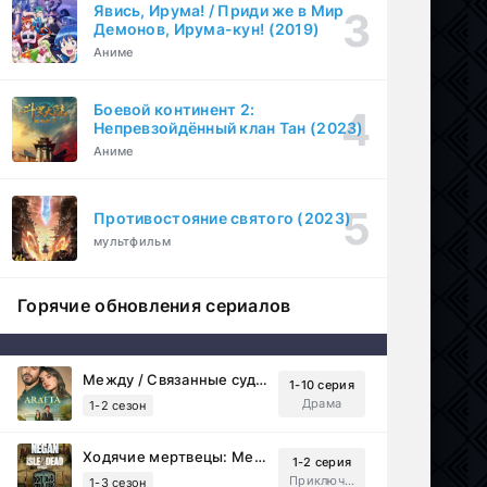
Явись, Ирума! / Приди же в Мир
Демонов, Ирума-кун! (2019)
Аниме
Боевой континент 2:
Непревзойдённый клан Тан (2023)
Аниме
Противостояние святого (2023)
мультфильм
Горячие обновления сериалов
Между / Связанные судьбой (2025)
1-10 серия
Драма
1-2 сезон
Ходячие мертвецы: Мертвый город (2023)
1-2 серия
Приключения, Ужасы, Триллер
1-3 сезон