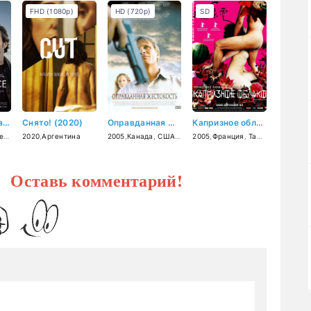
FHD (1080p)
HD (720p)
SD
Отель «Тишина» (2024)
Снято! (2020)
Оправданная жестокость (2005)
Капризное облако (2005)
ия
2020
,
Аргентина
2005
,
Канада
,
США
,
Германия
2005
,
Франция
,
Тайвань
? Оставь комментарий!