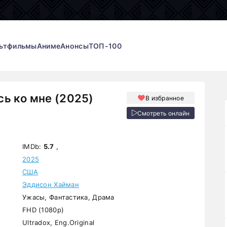
ьтфильмы
Аниме
Анонсы
ТОП-100
ь ко мне (2025)
В избранное
Смотреть онлайн
IMDb:
5.7
,
2025
США
Эддисон Хайман
Ужасы, Фантастика, Драма
FHD (1080p)
Ultradox, Eng.Original