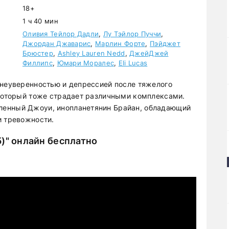
18+
1 ч 40 мин
Оливия Тейлор Дадли
,
Лу Тэйлор Пуччи
,
Джордан Джаварис
,
Марлин Форте
,
Пэйджет
Брюстер
,
Ashley Lauren Nedd
,
ДжейДжей
Филлипс
,
Юмари Моралес
,
Eli Lucas
 неуверенностью и депрессией после тяжелого
 который тоже страдает различными комплексами.
ленный Джоуи, инопланетянин Брайан, обладающий
и тревожности.
)" онлайн бесплатно