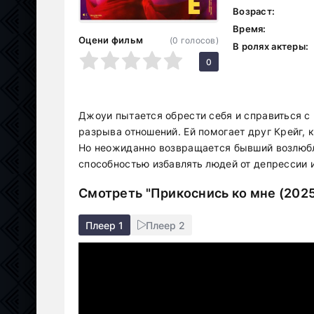
Возраст:
Время:
Оцени фильм
(
0
голосов)
В ролях актеры:
1
2
3
4
5
0
Джоуи пытается обрести себя и справиться с
разрыва отношений. Ей помогает друг Крейг,
Но неожиданно возвращается бывший возлюб
способностью избавлять людей от депрессии 
Смотреть "Прикоснись ко мне (2025
Плеер 1
Плеер 2