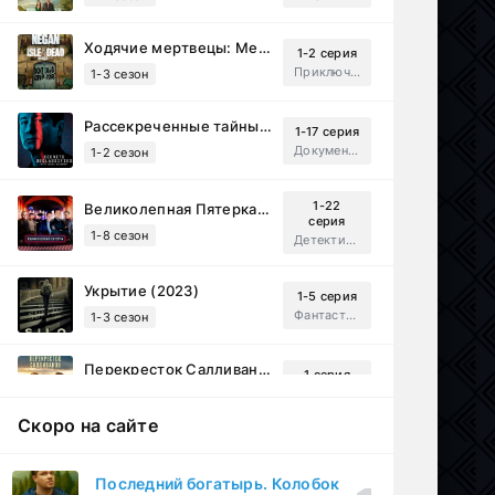
Ходячие мертвецы: Мертвый город (2023)
1-2 серия
Приключения, Ужасы, Триллер
1-3 сезон
Рассекреченные тайны с Дэвидом Духовны (2025)
1-17 серия
Документальный, Исторический, Sci-Fi
1-2 сезон
1-22
Великолепная Пятерка (2019)
серия
1-8 сезон
Детектив, Русский
Укрытие (2023)
1-5 серия
Фантастика, Триллер, Драма
1-3 сезон
Перекресток Салливанов (2023)
1 серия
Драма
1 сезон
Скоро на сайте
Под землёй (2026)
1-16 серия
Драма
1 сезон
Последний богатырь. Колобок