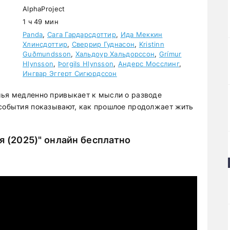
AlphaProject
1 ч 49 мин
Panda
,
Сага Гардарсдоттир
,
Ида Меккин
Хлинсдоттир
,
Сверрир Гуднасон
,
Kristinn
Guðmundsson
,
Хальдоур Хальдорссон
,
Grímur
Hlynsson
,
Þorgils Hlynsson
,
Андерс Мосслинг
,
Ингвар Эггерт Сигюрдссон
мья медленно привыкает к мысли о разводе
 события показывают, как прошлое продолжает жить
я (2025)" онлайн бесплатно