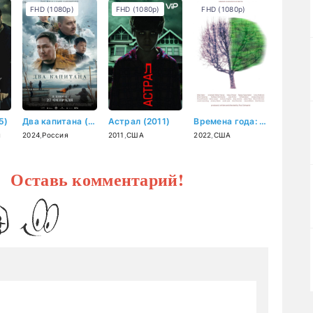
FHD (1080p)
FHD (1080p)
FHD (1080p)
5)
Два капитана (2024)
Астрал (2011)
Времена года: Четыре истории любви (2022)
н
2024
,
Россия
2011
,
США
2022
,
США
? Оставь комментарий!