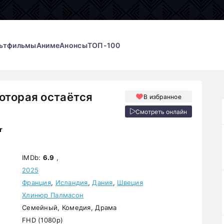
ьтфильмы
Аниме
Анонсы
ТОП-100
оторая остаётся
В избранное
Смотреть онлайн
r
IMDb:
6.9
,
2025
Франция
,
Исландия
,
Дания
,
Швеция
Хлинюр Палмасон
Семейный, Комедия, Драма
FHD (1080p)