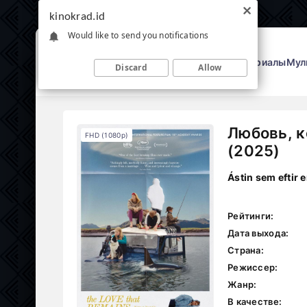
kinokrad.id
Would like to send you notifications
Фильмы
Сериалы
Мул
Discard
Allow
Любовь, к
FHD (1080p)
(2025)
Ástin sem eftir e
Рейтинги:
Дата выхода:
Страна:
Режиссер:
Жанр:
В качестве: