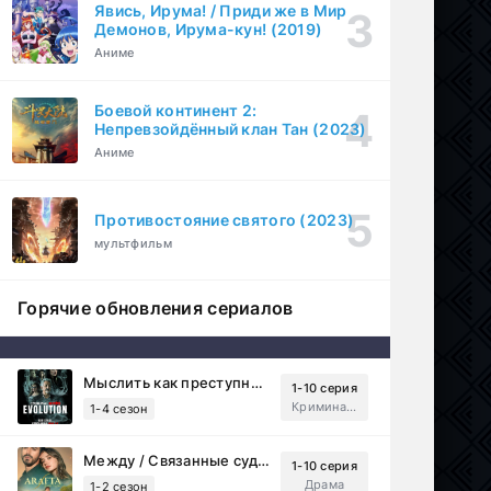
Явись, Ирума! / Приди же в Мир
Демонов, Ирума-кун! (2019)
Аниме
Боевой континент 2:
Непревзойдённый клан Тан (2023)
Аниме
Противостояние святого (2023)
мультфильм
Горячие обновления сериалов
Мыслить как преступник: Эволюция (2022)
1-10 серия
Криминал, Детектив, Триллер, Драма
1-4 сезон
Между / Связанные судьбой (2025)
1-10 серия
Драма
1-2 сезон