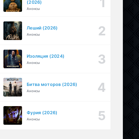
(2026)
Настоящий американец / Всеамериканский (2018)
Анонсы
1-4 серия
Спортивный, Зарубежный, Драма
1-8 сезон
Леший (2026)
Необъявленная война (2022)
1-6 серия
Анонсы
Криминал, Триллер, Драма
1-2 сезон
Изоляция (2024)
Анонсы
Битва моторов (2026)
Анонсы
Фурия (2026)
Анонсы