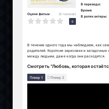
В переводе:
Время:
Оцени фильм
(
0
голосов)
В ролях актеры:
1
2
3
4
5
0
В течение одного года мы наблюдаем, как се
родителей. Короткие зарисовки и загадочные
между людьми, даже когда они расходятся.
Смотреть "Любовь, которая остаётс
Плеер 1
Плеер 2