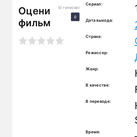
Сериал:
Оцени
(
0
голосов)
0
фильм
Дата выхода:
Страна:
3
4
5
Режиссер:
Жанр:
В качестве:
В переводе:
Время: