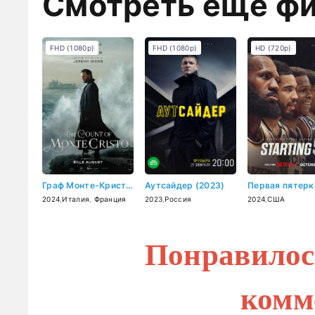
Смотреть ещё ф
FHD (1080p)
FHD (1080p)
HD (720p)
Граф Монте-Кристо (2024)
Аутсайдер (2023)
2024
,
Италия
,
Франция
2023
,
Россия
2024
,
США
Понравилос
комм