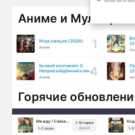
Would like to send
Аниме и Мультфил
Вл
Игра лжецов (2026)
(2
Аниме
Ан
Боевой континент 2:
Пр
Непревзойдённый клан
(2
Тан (2023)
Аниме
му
Горячие обновлени
Между / Связанные судьбой (2025)
1-10 серия
Драма
1-2 сезон
1-3