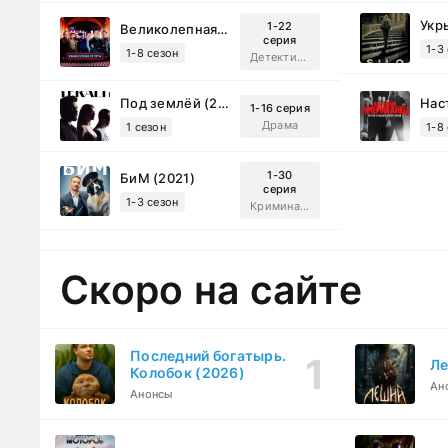
Укр
1-22
Великолепная Пятерка (2019)
серия
1-3
1-8 сезон
Детектив, Русский
Под землёй (2026)
1-16 серия
Драма
1 сезон
1-8
1-30
БиМ (2021)
серия
1-3 сезон
Криминал, Комедия
Скоро на сайте
Последний богатырь.
Ле
Колобок (2026)
Ан
Анонсы