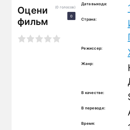
Дата выхода:
Оцени
(
0
голосов)
0
фильм
Страна:
3
4
5
Режиссер:
Жанр:
В качестве:
В переводе:
Время: