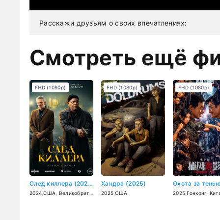
Расскажи друзьям о своих впечатлениях:
Смотреть ещё ф
FHD (1080p)
FHD (1080p)
FHD (1080p)
След киллера (2024)
Хандра (2025)
2024
,
США
,
Великобритания
2025
,
США
2025
,
Гонконг
,
Кит