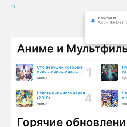
kinokrad.id
Would like to send
Аниме и Мультфил
Сто девушек которые
Пу
очень-очень-очень-
бе
очень-очень сильно тебя
Аниме
му
любят (2023)
Власть книжного червя
Яв
(2019)
в 
ку
Аниме
Ан
Горячие обновлени