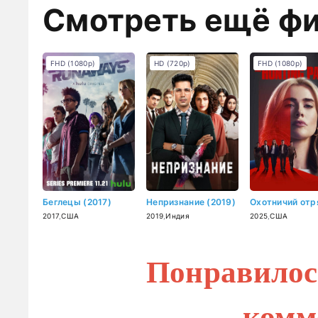
Смотреть ещё ф
FHD (1080p)
HD (720p)
FHD (1080p)
Беглецы (2017)
Непризнание (2019)
2017
,
США
2019
,
Индия
2025
,
США
Понравилос
комм