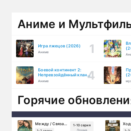
Аниме и Мультфил
Вл
Игра лжецов (2026)
(2
Аниме
Ан
Боевой континент 2:
Пр
Непревзойдённый клан
(2
Тан (2023)
Аниме
му
Горячие обновлени
Между / Связанные судьбой (2025)
1-10 серия
Драма
1-2 сезон
1-3