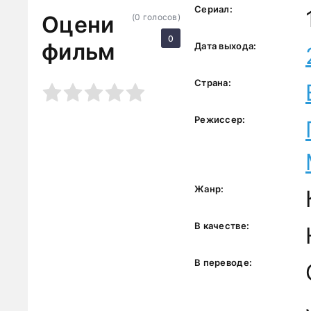
Сериал:
Оцени
(
0
голосов)
0
фильм
Дата выхода:
Страна:
3
4
5
Режиссер:
Жанр:
В качестве:
В переводе: