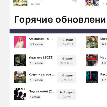
ку
Аниме
Ан
Горячие обновлени
Амандаленд (2025)
1-6 серия
Комедия
1-2 сезон
1-2
Укрытие (2023)
1-6 серия
Фантастика, Триллер, Драма
1-3 сезон
1-8
Ходячие мертвецы: Мертвый город (2023)
1-2 серия
Приключения, Ужасы, Триллер
1-3 сезон
1-2
Под землёй (2026)
1-16 серия
Драма
1 сезон