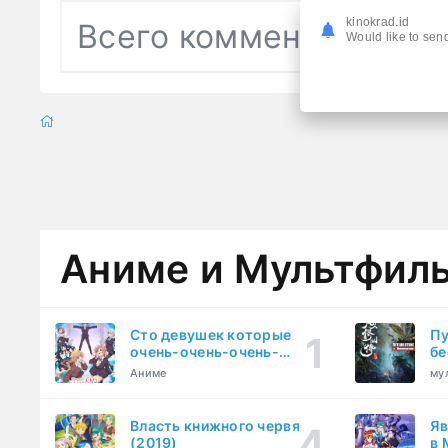
kinokrad.id
Всего комментариев
0
Would like to send
Аниме и Мультфил
Сто девушек которые
Пу
очень-очень-очень-
бе
очень-очень сильно тебя
Аниме
му
любят (2023)
Власть книжного червя
Яв
(2019)
в 