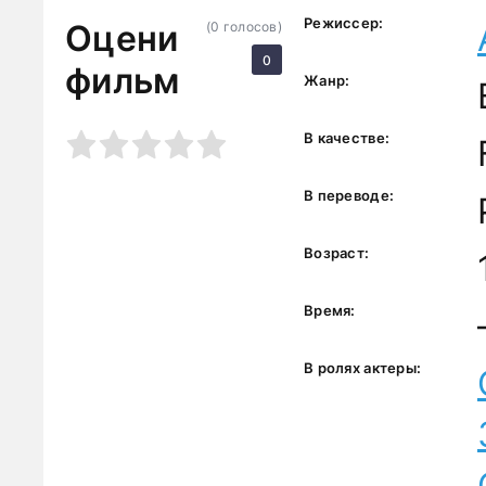
Режиссер:
Оцени
(
0
голосов)
0
фильм
Жанр:
3
4
5
В качестве:
В переводе:
Возраст:
Время:
В ролях актеры: