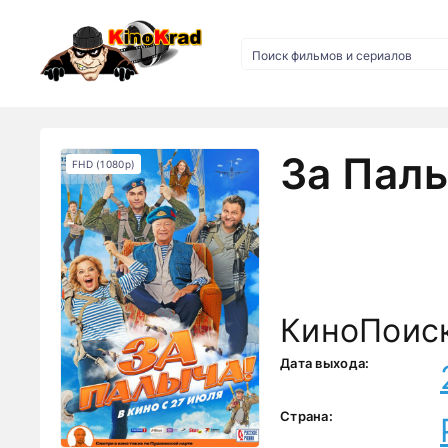
За Палы
FHD (1080p)
КиноПоис
Дата выхода:
Страна: