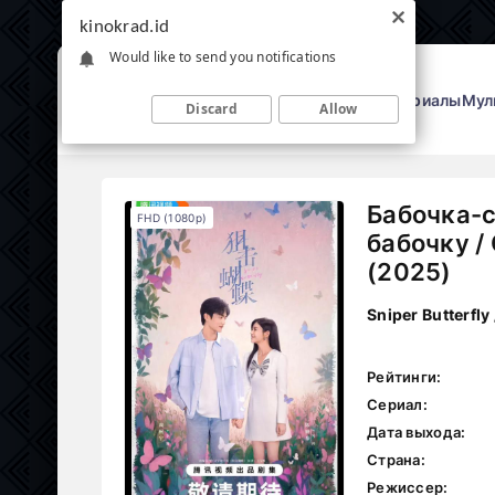
kinokrad.id
Would like to send you notifications
Фильмы
Сериалы
Мул
Discard
Allow
Бабочка-с
FHD (1080p)
бабочку /
(2025)
Sniper Butterfly 
Рейтинги:
Сериал:
Дата выхода:
Страна:
Режиссер: