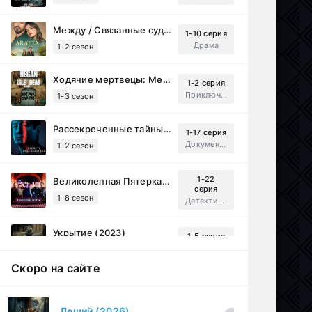
Между / Связанные судьбой (2025)
1-10 серия
Драма
1-2 сезон
Ходячие мертвецы: Мертвый город (2023)
1-2 серия
Приключения, Ужасы, Триллер
1-3 сезон
Рассекреченные тайны с Дэвидом Духовны (2025)
1-17 серия
Документальный, Исторический, Sci-Fi
1-2 сезон
1-22
Великолепная Пятерка (2019)
серия
1-8 сезон
Детектив, Русский
Укрытие (2023)
1-5 серия
Фантастика, Триллер, Драма
1-3 сезон
Скоро на сайте
Перекресток Салливанов (2023)
1 серия
Драма
1 сезон
Леший (2026)