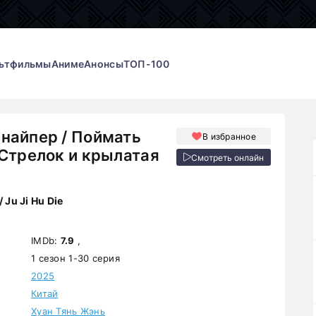
ьтфильмы
Аниме
Анонсы
ТОП-100
найпер / Поймать
В избранное
 Стрелок и крылатая
Смотреть онлайн
/ Ju Ji Hu Die
IMDb:
7.9
,
1 сезон 1-30 серия
2025
Китай
Хуан Тянь Жэнь