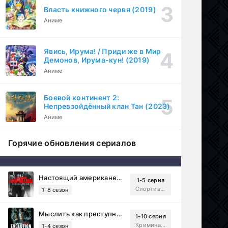
Власть книжного червя (2019)
Аниме
Явись, Ирума! / Приди же в Мир
Демонов, Ирума-кун! (2019)
Аниме
Боевой континент 2:
Непревзойдённый клан Тан (2023)
Аниме
Горячие обновления сериалов
Настоящий американец / Всеамериканский (2018)
1-5 серия
Спортивный, Зарубежный, Драма
1-8 сезон
Мыслить как преступник: Эволюция (2022)
1-10 серия
Криминал, Детектив, Триллер, Драма
1-4 сезон