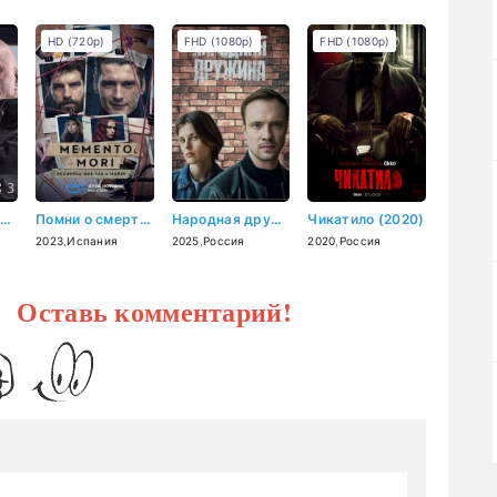
HD (720p)
FHD (1080p)
FHD (1080p)
Чёрный пёс (2019)
Помни о смерти (2023)
Народная дружина (2025)
Чикатило (2020)
2023
,
Испания
2025
,
Россия
2020
,
Россия
? Оставь комментарий!