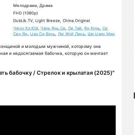
Мелодрама, Драма
FHD (1080p)
DubLik.TV, Light Breeze, China.Original
Чжоу Кэ Юй
,
Чэнь Янь Си
,
Ли Тай
,
Ян Кунь
,
Се
Син Ян
,
Цао Си Вэнь
,
Лю Жуй Линь
,
Ши Цзин Мин
женщиной и молодым мужчиной, которому она
сная и недосягаемая бабочка, которую он мечтает
ть бабочку / Стрелок и крылатая (2025)"