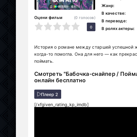
Жанр:
В качестве:
Оцени фильм
(
0
голосов)
В переводе:
1
2
3
4
5
0
В ролях актеры:
История о романе между старшей успешной 
когда-то помогла. Она для него — как прекра
поймать.
Смотреть "Бабочка-снайпер / Пойма
онлайн бесплатно
Плеер 2
[/xfgiven_rating_kp_imdb]