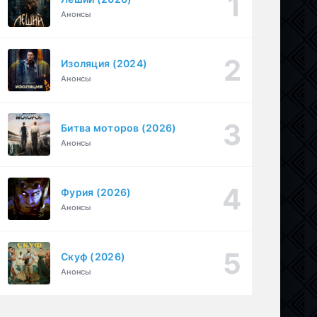
Анонсы
Под землёй (2026)
1-16 серия
Драма
1 сезон
Изоляция (2024)
Необъявленная война (2022)
1-6 серия
Анонсы
Криминал, Триллер, Драма
1-2 сезон
Битва моторов (2026)
Анонсы
Фурия (2026)
Анонсы
Скуф (2026)
Анонсы