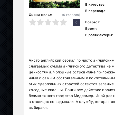
В качестве:
В переводе:
Оцени фильм
(
0
голосов)
1
2
3
4
5
Возраст:
0
Время:
В ролях актеры:
Чисто английский сериал по чисто английски
слагаемых сумма английского детектива не м
ценностями. Чопорные островитяне по-прежн
ними с самым обстоятельным и почтительным
этих сдержанных страстей остаются зеленые 
холодные спальни. Почти все действие проис
безмятежного графства Мидсомер. Иной раз н
в столицах не видывали. А службу, которая о
выбирают.