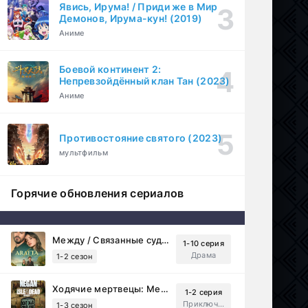
Явись, Ирума! / Приди же в Мир
Демонов, Ирума-кун! (2019)
Аниме
Боевой континент 2:
Непревзойдённый клан Тан (2023)
Аниме
Противостояние святого (2023)
мультфильм
Горячие обновления сериалов
Между / Связанные судьбой (2025)
1-10 серия
Драма
1-2 сезон
Ходячие мертвецы: Мертвый город (2023)
1-2 серия
Приключения, Ужасы, Триллер
1-3 сезон