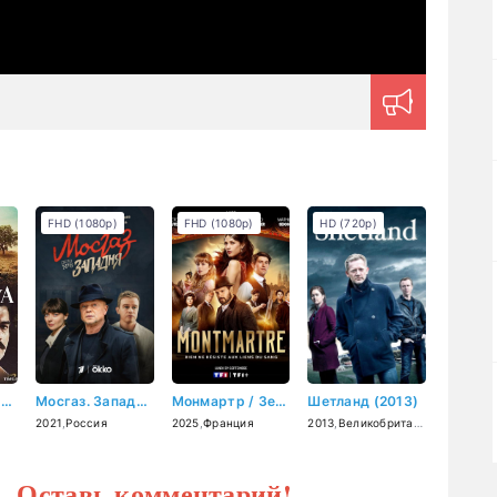
FHD (1080p)
FHD (1080p)
HD (720p)
Однажды в Чукурова (2018)
Мосгаз. Западня (2021)
Монмартр / Земля греха (2025)
Шетланд (2013)
2021
,
Россия
2025
,
Франция
2013
,
Великобритания
? Оставь комментарий!