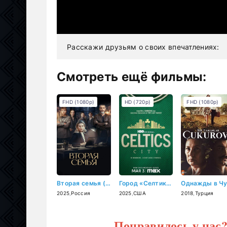
Расскажи друзьям о своих впечатлениях:
Смотреть ещё фильмы:
FHD (1080p)
HD (720p)
FHD (1080p)
Вторая семья (2025)
Город «Селтикс» (2025)
2025
,
Россия
2025
,
США
2018
,
Турция
Понравилось у нас