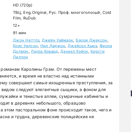
HD (720p)
ТВЦ, Eng.Original, Рус. Проф. многоголосый, Cold
Film, RuDub
12+
91 мин
Джон Неттлз
,
Джейн Уаймарк
,
Бэрри Джексон
,
Крис Уилсон
,
Нил Даджон
,
Джейсон Хьюз
,
Фиона
Долмэн
,
Лаура Ховард
,
Дэниэл Кэйси
,
Кирсти
Диллон
м романам Каролины Грэм. От перемены мест
еняется, и время не властно над истинными
ему совершают самые изощренные преступления, за
 видом следуют элегантные сыщики, а фоном для
лужайки и тенистые аллеи, сумрачные кабинеты и
ходит в деревнях небольшого, образцово
а этом пасторальном фоне происходит такое, чего и
пасна и трудна, деревенские полицейские не