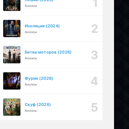
Анонсы
Необъявленная война (2022)
1-6 серия
Криминал, Триллер, Драма
1-2 сезон
Изоляция (2024)
1-30
БиМ (2021)
Анонсы
серия
1-3 сезон
Криминал, Комедия
Битва моторов (2026)
Анонсы
Фурия (2026)
Анонсы
Скуф (2026)
Анонсы