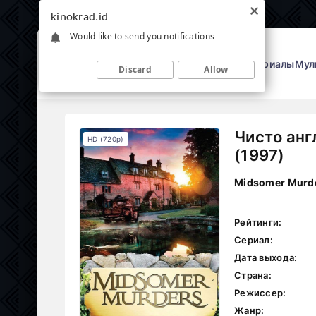
kinokrad.id
Would like to send you notifications
Фильмы
Сериалы
Мул
Discard
Allow
Чисто анг
HD (720p)
(1997)
Midsomer Murd
Рейтинги:
Сериал:
Дата выхода:
Страна:
Режиссер:
Жанр: