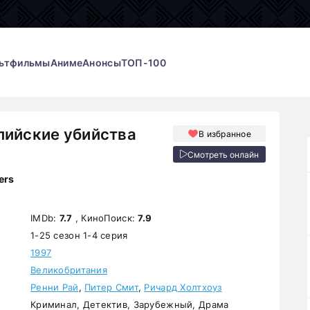
ьтфильмы
Аниме
Анонсы
ТОП-100
лийские убийства
В избранное
Смотреть онлайн
ers
IMDb:
7.7
, КиноПоиск:
7.9
1-25 сезон 1-4 серия
1997
Великобритания
Ренни Рай
,
Питер Смит
,
Ричард Холтхоуз
Криминал, Детектив, Зарубежный, Драма