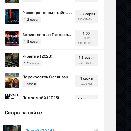
Рассекреченные тайны с Дэвидом Духовны (2025)
1-17 серия
Документальный, Исторический, Sci-Fi
1-2 сезон
1-22
Великолепная Пятерка (2019)
серия
1-8 сезон
Детектив, Русский
Укрытие (2023)
1-5 серия
Фантастика, Триллер, Драма
1-3 сезон
Перекресток Салливанов (2023)
1 серия
Драма
1 сезон
Под землёй (2026)
1-16 серия
Драма
1 сезон
Скоро на сайте
Настоящий американец / Всеамериканский (2018)
1-4 серия
Спортивный, Зарубежный, Драма
1-8 сезон
Леший (2026)