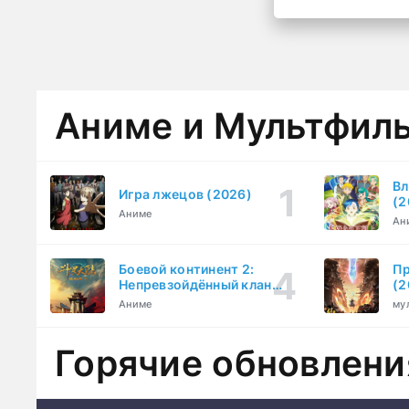
Аниме и Мультфил
Вл
Игра лжецов (2026)
(2
Аниме
Ан
Боевой континент 2:
Пр
Непревзойдённый клан
(2
Тан (2023)
Аниме
му
Горячие обновлени