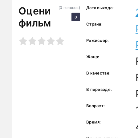
Оцени
(
0
голосов)
Дата выхода:
0
фильм
Страна:
3
4
5
Режиссер:
Жанр:
В качестве:
В переводе:
Возраст:
Время: