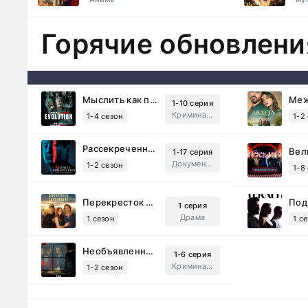
Горячие обновлени
Мыслить как преступник: Эволюция (2022)
1-10 серия
Криминал, Детектив, Триллер, Драма
1-4 сезон
1-2
Рассекреченные тайны с Дэвидом Духовны (2025)
1-17 серия
Документальный, Исторический, Sci-Fi
1-2 сезон
1-8
Перекресток Салливанов (2023)
1 серия
Драма
1 сезон
1 с
Необъявленная война (2022)
1-6 серия
Криминал, Триллер, Драма
1-2 сезон