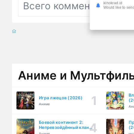
Всего комментариев
0
kinokrad.id
Would like to send
Аниме и Мультфил
Вл
Игра лжецов (2026)
(2
Аниме
Ан
Боевой континент 2:
Пр
Непревзойдённый клан
(2
Тан (2023)
Аниме
му