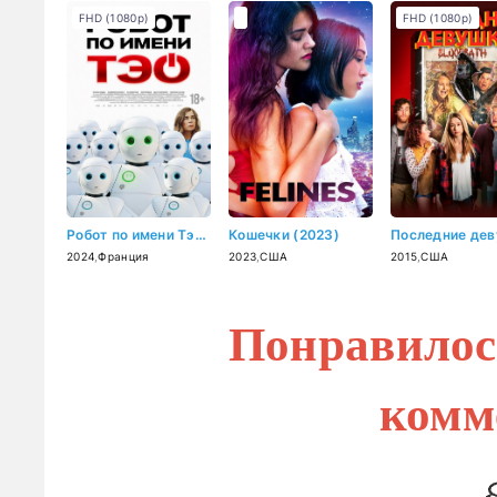
FHD (1080p)
FHD (1080p)
Робот по имени Тэо (2024)
Кошечки (2023)
2024
,
Франция
2023
,
США
2015
,
США
Понравилос
комм