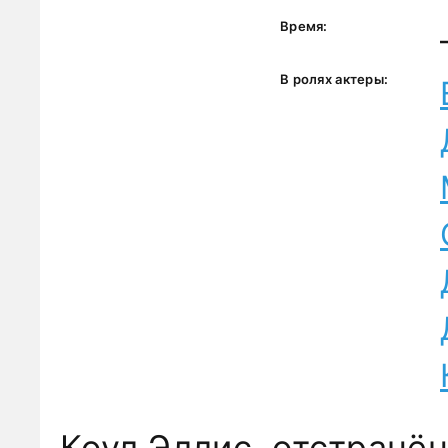
Время:
В ролях актеры:
Коул Эллис, отстранё