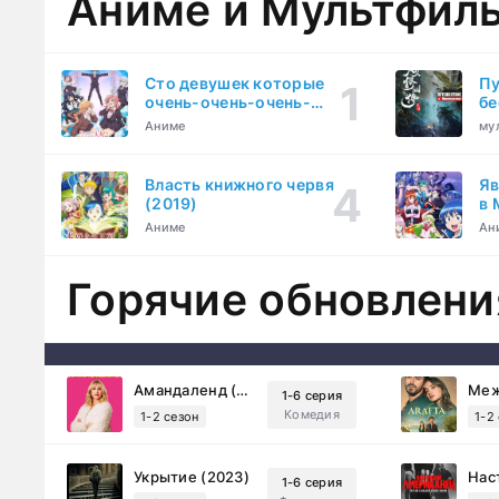
Аниме и Мультфил
Сто девушек которые
Пу
очень-очень-очень-
бе
очень-очень сильно тебя
Аниме
му
любят (2023)
Власть книжного червя
Яв
(2019)
в 
ку
Аниме
Ан
Горячие обновлени
Амандаленд (2025)
1-6 серия
Комедия
1-2 сезон
1-2
Укрытие (2023)
1-6 серия