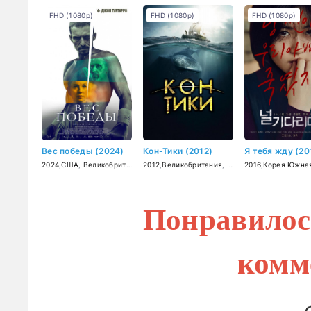
FHD (1080p)
FHD (1080p)
FHD (1080p)
Вес победы (2024)
Кон-Тики (2012)
Я тебя жду (20
2024
,
США
,
Великобритания
2012
,
Великобритания
,
Германия
2016
,
,
Корея Южна
Дания
,
Шве
Понравилос
комм