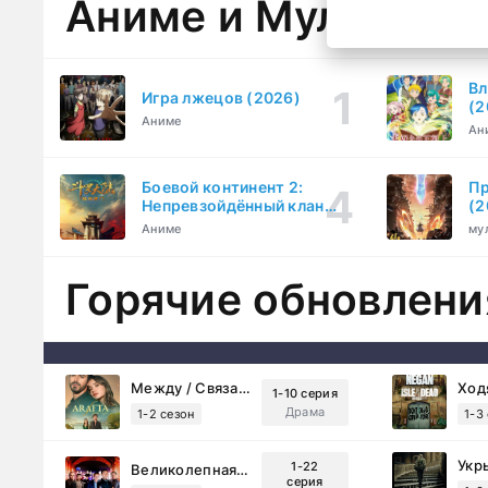
Аниме и Мультфил
Вл
Игра лжецов (2026)
(2
Аниме
Ан
Боевой континент 2:
Пр
Непревзойдённый клан
(2
Тан (2023)
Аниме
му
Горячие обновлени
Между / Связанные судьбой (2025)
1-10 серия
Драма
1-2 сезон
1-3
Укр
1-22
Великолепная Пятерка (2019)
серия