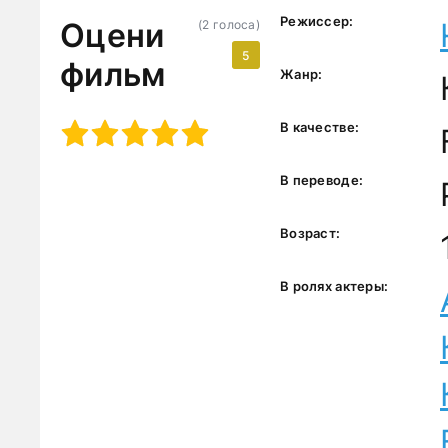
Режиссер:
Оцени
(
2
голоса)
5
фильм
Жанр:
3
4
5
В качестве:
В переводе:
Возраст:
В ролях актеры: