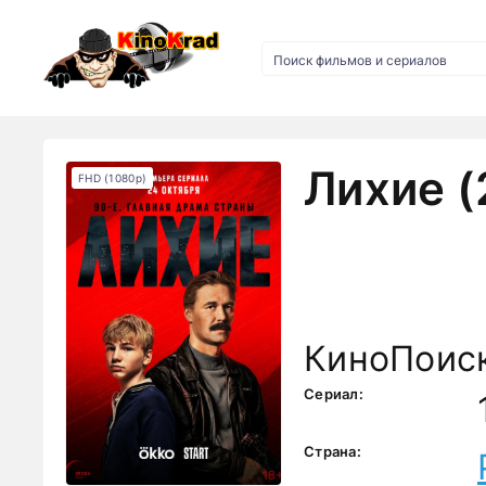
Лихие (
FHD (1080p)
КиноПоис
Сериал:
Страна: