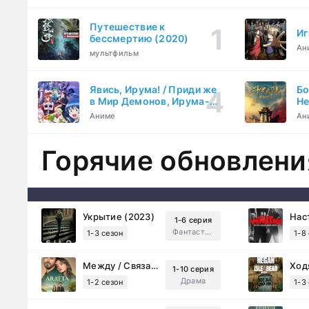
Путешествие к
Иг
бессмертию (2020)
Ан
мультфильм
Явись, Ирума! / Приди же
Бо
в Мир Демонов, Ирума-
Не
кун! (2019)
Та
Аниме
Ан
Горячие обновлени
Укрытие (2023)
1-6 серия
Фантастика, Триллер, Драма
1-3 сезон
1-8
Между / Связанные судьбой (2025)
1-10 серия
Драма
1-2 сезон
1-3