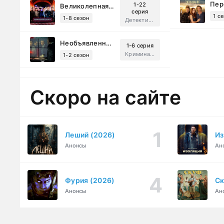
1-22
Великолепная Пятерка (2019)
серия
1 с
1-8 сезон
Детектив, Русский
Необъявленная война (2022)
1-6 серия
Криминал, Триллер, Драма
1-2 сезон
Скоро на сайте
Леший (2026)
Из
Анонсы
Ан
Фурия (2026)
Ск
Анонсы
Ан