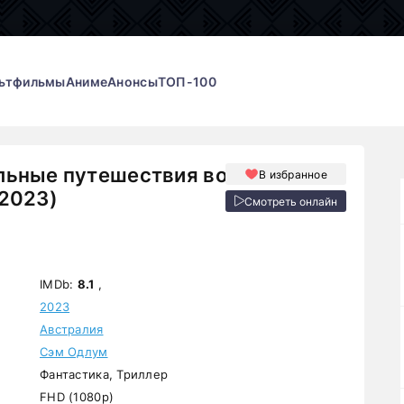
ьтфильмы
Аниме
Анонсы
ТОП-100
льные путешествия во
В избранное
2023)
Смотреть онлайн
IMDb:
8.1
,
2023
Австралия
Сэм Одлум
Фантастика, Триллер
FHD (1080p)