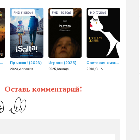
FHD (1080p)
FHD (1080p)
HD (720p)
Падение Олимпа (2013)
Прыжок! (2023)
Игроки (2025)
Светская жизнь (2016)
2023
,
Испания
2025
,
Канада
2016
,
США
? Оставь комментарий!