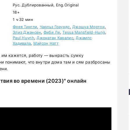
Рус. Дублированный, Eng.Original
18+
1 ч 32 мин
Фрея Тингли
,
Чарльз Граундс
,
Джошуа Мортон
,
Элиз Джэнсен
,
Фиби Ле
,
Tessa Mansfield-Hung
,
Paul Huynh
,
Джонатан Каралис
,
Джампс
Хадивала
,
Мэйсон Натт
к им кажется, работу — выкрасть сумку
ни понимают, что внутри дома там и сям разбросаны
ени.
вия во времени (2023)" онлайн