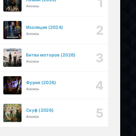
Анонсы
Перекресток Салливанов (2023)
1 серия
Драма
1 сезон
Изоляция (2024)
Под землёй (2026)
1-16 серия
Анонсы
Драма
1 сезон
Битва моторов (2026)
Анонсы
Фурия (2026)
Анонсы
Скуф (2026)
Анонсы