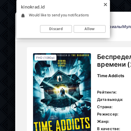
kinokrad.id
Would like to send you notifications
Фильмы
Сериалы
Мул
Discard
Allow
Беспреде
FHD (1080p)
времени (
Time Addicts
Рейтинги:
Дата выхода:
Страна:
Режиссер:
Жанр:
В качестве: