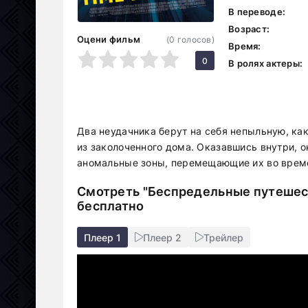
В переводе:
Возраст:
Оцени фильм
(
0
голосов)
Время:
1
2
3
4
5
0
В ролях актеры:
Два неудачника берут на себя непыльную, ка
из заколоченного дома. Оказавшись внутри, о
аномальные зоны, перемещающие их во врем
Смотреть "Беспредельные путешест
бесплатно
Плеер 1
Плеер 2
Трейлер