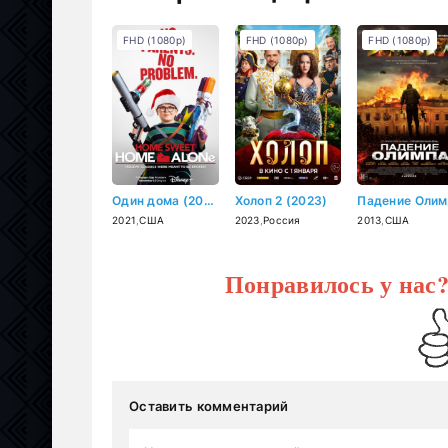
FHD (1080p)
FHD (1080p)
FHD (1080p)
Один дома (2021)
Холоп 2 (2023)
2021
,
США
2023
,
Россия
2013
,
США
Понравилось у нас
Оставить комментарий