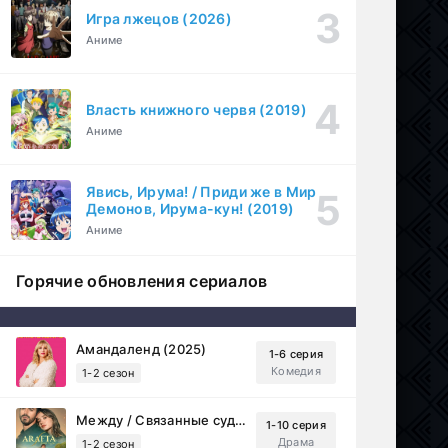
Игра лжецов (2026)
Аниме
Власть книжного червя (2019)
Аниме
Явись, Ирума! / Приди же в Мир
Демонов, Ирума-кун! (2019)
Аниме
Горячие обновления сериалов
Амандаленд (2025)
1-6 серия
Комедия
1-2 сезон
Между / Связанные судьбой (2025)
1-10 серия
Драма
1-2 сезон