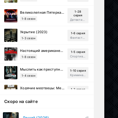
1-28
Великолепная Пятерка (2019)
серия
1-8 сезон
Детектив, Русский
Укрытие (2023)
1-6 серия
Фантастика, Триллер, Драма
1-3 сезон
Настоящий американец / Всеамериканский (2018)
1-5 серия
Спортивный, Зарубежный, Драма
1-8 сезон
Мыслить как преступник: Эволюция (2022)
1-10 серия
Криминал, Детектив, Триллер, Драма
1-4 сезон
Ходячие мертвецы: Мертвый город (2023)
1-2 серия
Приключения, Ужасы, Триллер
1-3 сезон
Скоро на сайте
Рассекреченные тайны с Дэвидом Духовны (2025)
1-17 серия
Документальный, Исторический, Sci-Fi
1-2 сезон
Леший (2026)