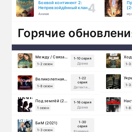
Боевой континент 2:
Пр
Непревзойдённый клан
(2
Тан (2023)
Аниме
му
Горячие обновлени
Между / Связанные судьбой (2025)
1-10 серия
Драма
1-2 сезон
1-3
Укр
1-22
Великолепная Пятерка (2019)
серия
1-3
1-8 сезон
Детектив, Русский
Под землёй (2026)
1-16 серия
Драма
1 сезон
1-8
1-30
БиМ (2021)
серия
1-3 сезон
Криминал, Комедия