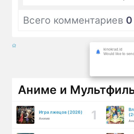
Всего комментариев
0
kinokrad.id
Would like to send
Аниме и Мультфил
Вл
Игра лжецов (2026)
(2
Аниме
Ан