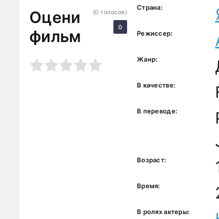
Страна:
Оцени
(
0
голосов)
0
фильм
Режиссер:
Жанр:
3
4
5
В качестве:
В переводе:
Возраст:
Время:
В ролях актеры: