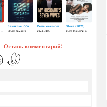
Заклятье. Обитель дьявола (2023)
Семь жен моего мужа (2024)
Жена (2021)
,
Россия
2023
,
Германия
2024
,
США
2021
,
Филиппины
? Оставь комментарий!