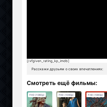
[/xfgiven_rating_kp_imdb]
Расскажи друзьям о своих впечатлениях:
Смотреть ещё фильмы:
FHD (1080p)
FHD (1080p)
FHD (1080p)