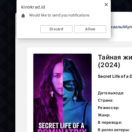
kinokrad.id
Would like to send you notifications
Фильмы
Сериалы
Мул
Discard
Allow
Тайная ж
(2024)
Secret Life of a
Дата выхода:
Страна:
Режиссер:
Жанр:
В переводе:
В ролях актеры: