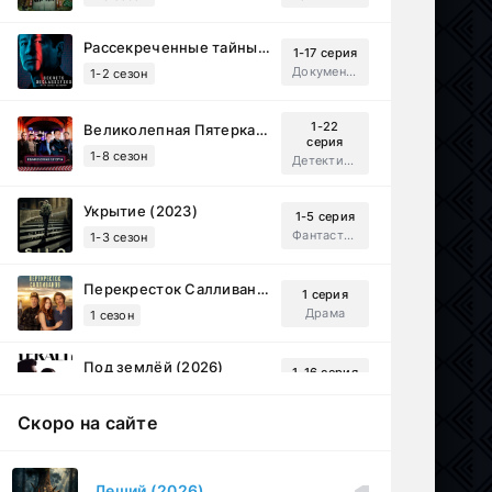
Рассекреченные тайны с Дэвидом Духовны (2025)
1-17 серия
Документальный, Исторический, Sci-Fi
1-2 сезон
1-22
Великолепная Пятерка (2019)
серия
1-8 сезон
Детектив, Русский
Укрытие (2023)
1-5 серия
Фантастика, Триллер, Драма
1-3 сезон
Перекресток Салливанов (2023)
1 серия
Драма
1 сезон
Под землёй (2026)
1-16 серия
Драма
1 сезон
Скоро на сайте
Настоящий американец / Всеамериканский (2018)
1-4 серия
Спортивный, Зарубежный, Драма
1-8 сезон
Леший (2026)