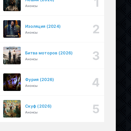
Анонсы
Необъявленная война (2022)
1-6 серия
Криминал, Триллер, Драма
1-2 сезон
Изоляция (2024)
1-30
БиМ (2021)
Анонсы
серия
1-3 сезон
Криминал, Комедия
Битва моторов (2026)
Анонсы
Фурия (2026)
Анонсы
Скуф (2026)
Анонсы