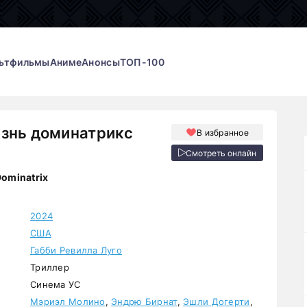
ьтфильмы
Аниме
Анонсы
ТОП-100
изнь доминатрикс
В избранное
Смотреть онлайн
 Dominatrix
2024
США
Габби Ревилла Луго
Триллер
Синема УС
Мэриэл Молино
,
Эндрю Бирнат
,
Эшли Догерти
,