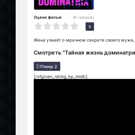
Оцени фильм
(
0
голосов)
1
2
3
4
5
0
Жена узнаёт о мрачном секрете своего мужа, 
Смотреть "Тайная жизнь доминатри
Плеер 2
[/xfgiven_rating_kp_imdb]