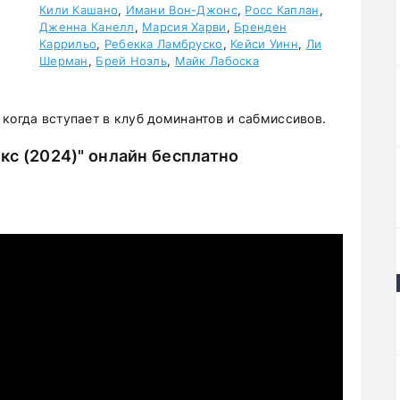
Кили Кашано
,
Имани Вон-Джонс
,
Росс Каплан
,
Дженна Канелл
,
Марсия Харви
,
Бренден
Каррильо
,
Ребекка Ламбруско
,
Кейси Уинн
,
Ли
Шерман
,
Брей Ноэль
,
Майк Лабоска
когда вступает в клуб доминантов и сабмиссивов.
кс (2024)" онлайн бесплатно