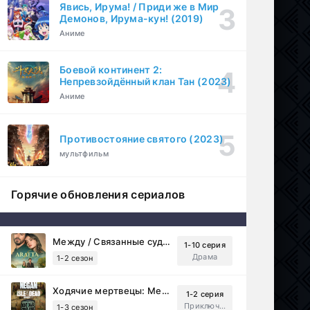
Явись, Ирума! / Приди же в Мир
Демонов, Ирума-кун! (2019)
Аниме
Боевой континент 2:
Непревзойдённый клан Тан (2023)
Аниме
Противостояние святого (2023)
мультфильм
Горячие обновления сериалов
Между / Связанные судьбой (2025)
1-10 серия
Драма
1-2 сезон
Ходячие мертвецы: Мертвый город (2023)
1-2 серия
Приключения, Ужасы, Триллер
1-3 сезон