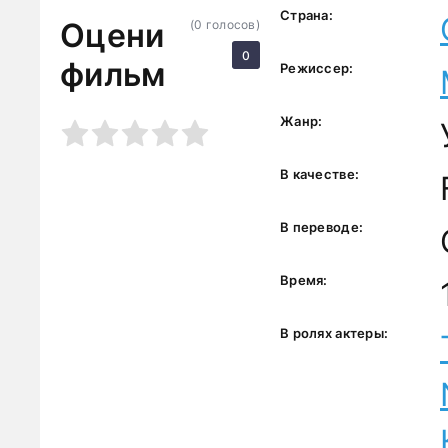
Страна:
Оцени
(
0
голосов)
0
фильм
Режиссер:
Жанр:
3
4
5
В качестве:
В переводе:
Время:
В ролях актеры: