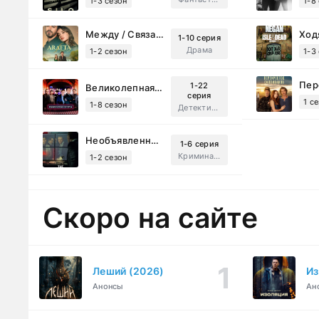
1-3 сезон
1-8
Между / Связанные судьбой (2025)
1-10 серия
Драма
1-2 сезон
1-3
1-22
Великолепная Пятерка (2019)
серия
1 с
1-8 сезон
Детектив, Русский
Необъявленная война (2022)
1-6 серия
Криминал, Триллер, Драма
1-2 сезон
Скоро на сайте
Леший (2026)
Из
Анонсы
Ан