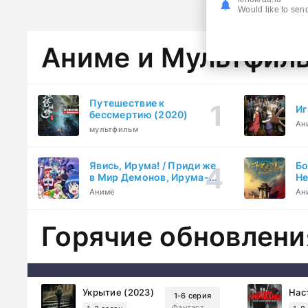
Would like to send
Аниме и Мультфил
Путешествие к
Иг
бессмертию (2020)
Ан
мультфильм
Явись, Ирума! / Приди же
Бо
в Мир Демонов, Ирума-
Не
кун! (2019)
Та
Аниме
Ан
Горячие обновлени
Укрытие (2023)
1-6 серия
Фантастика, Триллер, Драма