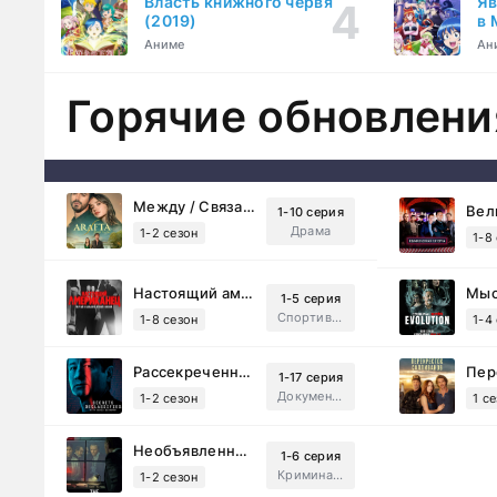
Власть книжного червя
Яв
(2019)
в 
ку
Аниме
Ан
Горячие обновлени
Между / Связанные судьбой (2025)
1-10 серия
Драма
1-2 сезон
1-8
Настоящий американец / Всеамериканский (2018)
1-5 серия
Спортивный, Зарубежный, Драма
1-8 сезон
1-4
Рассекреченные тайны с Дэвидом Духовны (2025)
1-17 серия
Документальный, Исторический, Sci-Fi
1-2 сезон
1 с
Необъявленная война (2022)
1-6 серия
Криминал, Триллер, Драма
1-2 сезон