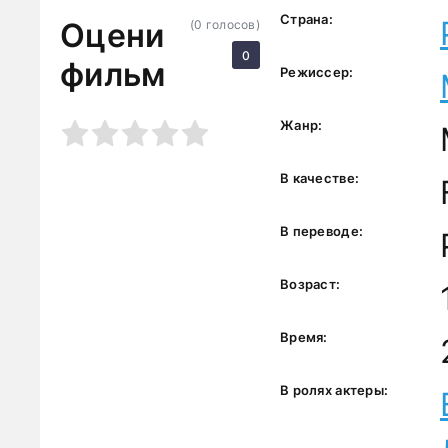
Страна:
Оцени
(
0
голосов)
0
фильм
Режиссер:
Жанр:
3
4
5
В качестве:
В переводе:
Возраст:
Время:
В ролях актеры: