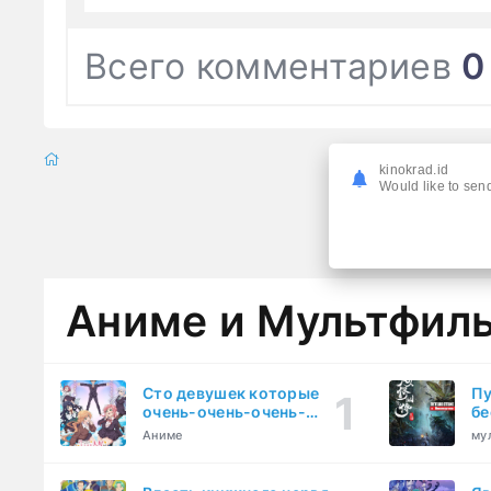
Всего комментариев
0
kinokrad.id
Would like to send
Аниме и Мультфил
Сто девушек которые
Пу
очень-очень-очень-
бе
очень-очень сильно тебя
Аниме
му
любят (2023)