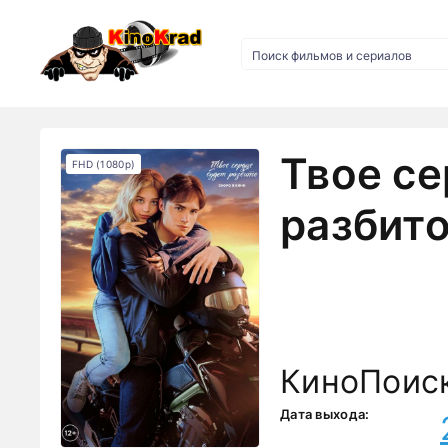
Твое се
FHD (1080p)
разбито
КиноПоис
Дата выхода: