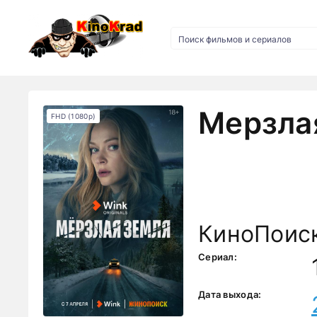
Мерзлая
FHD (1080p)
КиноПоис
Сериал:
Дата выхода: