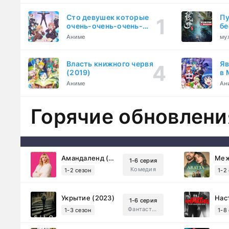
Сто девушек которые
Пу
очень-очень-очень-
бе
очень-очень сильно тебя
Аниме
му
любят (2023)
Власть книжного червя
Яв
(2019)
в 
ку
Аниме
Ан
Горячие обновлени
Амандаленд (2025)
1-6 серия
Комедия
1-2 сезон
1-2
Укрытие (2023)
1-6 серия
Фантастика, Триллер, Драма
1-3 сезон
1-8