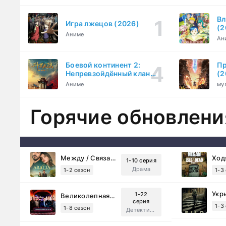
Вл
Игра лжецов (2026)
(2
Аниме
Ан
Боевой континент 2:
Пр
Непревзойдённый клан
(2
Тан (2023)
Аниме
му
Горячие обновлени
Между / Связанные судьбой (2025)
1-10 серия
Драма
1-2 сезон
1-3
Укр
1-22
Великолепная Пятерка (2019)
серия
1-3
1-8 сезон
Детектив, Русский