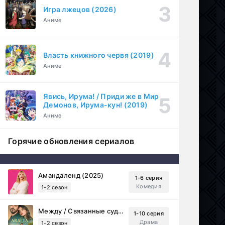
Игра лжецов (2026)
Аниме
Власть книжного червя (2019)
Аниме
Явись, Ирума! / Приди же в Мир
Демонов, Ирума-кун! (2019)
Аниме
Горячие обновления сериалов
Амандаленд (2025)
1-6 серия
Комедия
1-2 сезон
Между / Связанные судьбой (2025)
1-10 серия
Драма
1-2 сезон