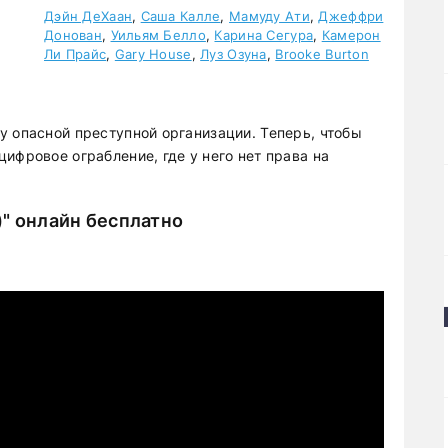
Дэйн ДеХаан
,
Саша Калле
,
Мамуду Ати
,
Джеффри
Донован
,
Уильям Белло
,
Карина Сегура
,
Камерон
Ли Прайс
,
Gary House
,
Луз Озуна
,
Brooke Burton
у опасной преступной организации. Теперь, чтобы
ифровое ограбление, где у него нет права на
)" онлайн бесплатно