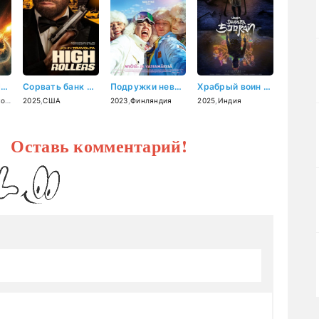
Гренландия: Миграция (2026)
Сорвать банк 2: Игра по-крупному (2025)
Подружки невесты (2023)
Храбрый воин (2025)
ния
2025
,
США
2023
,
Финляндия
2025
,
Индия
? Оставь комментарий!