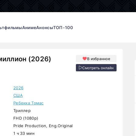
ьтфильмы
Аниме
Анонсы
ТОП-100
миллион (2026)
В избранное
Смотреть онлайн
2026
США
Ребекка Томас
Триллер
FHD (1080p)
Pride Production, Eng.Original
1 ч 33 мин