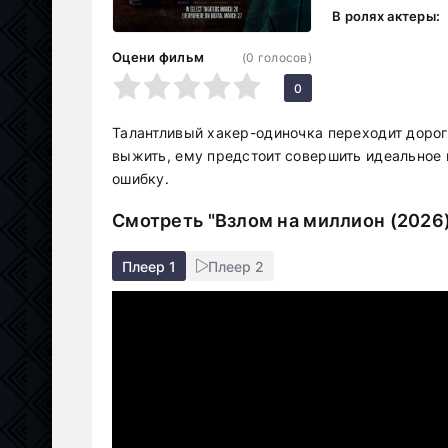
В ролях актеры:
Оцени фильм
(
0
голосов)
1
2
3
4
5
0
Талантливый хакер-одиночка переходит дорог
выжить, ему предстоит совершить идеальное ц
ошибку.
Смотреть "Взлом на миллион (2026
Плеер 1
Плеер 2