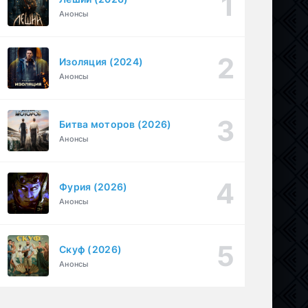
Анонсы
Перекресток Салливанов (2023)
1 серия
Драма
1 сезон
Изоляция (2024)
Под землёй (2026)
1-16 серия
Анонсы
Драма
1 сезон
Битва моторов (2026)
Анонсы
Фурия (2026)
Анонсы
Скуф (2026)
Анонсы