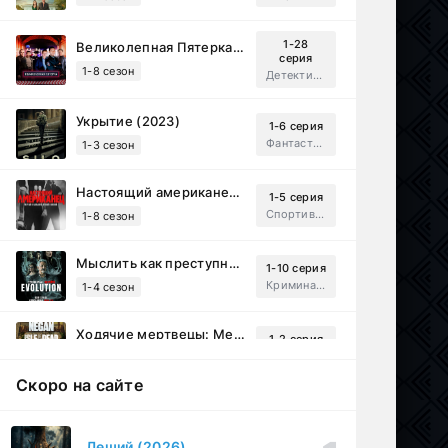
1-28
Великолепная Пятерка (2019)
серия
1-8 сезон
Детектив, Русский
Укрытие (2023)
1-6 серия
Фантастика, Триллер, Драма
1-3 сезон
Настоящий американец / Всеамериканский (2018)
1-5 серия
Спортивный, Зарубежный, Драма
1-8 сезон
Мыслить как преступник: Эволюция (2022)
1-10 серия
Криминал, Детектив, Триллер, Драма
1-4 сезон
Ходячие мертвецы: Мертвый город (2023)
1-2 серия
Приключения, Ужасы, Триллер
1-3 сезон
Скоро на сайте
Рассекреченные тайны с Дэвидом Духовны (2025)
1-17 серия
Документальный, Исторический, Sci-Fi
1-2 сезон
Леший (2026)