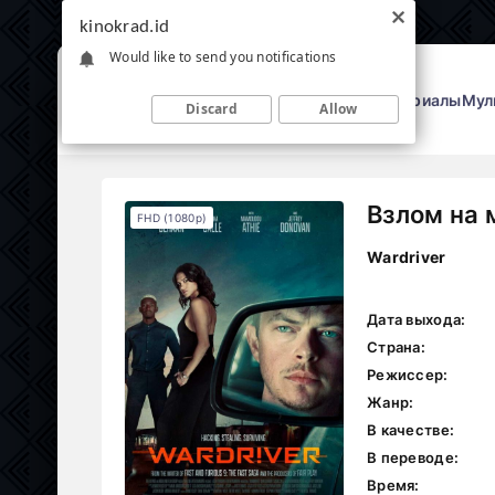
kinokrad.id
Would like to send you notifications
Фильмы
Сериалы
Мул
Discard
Allow
Взлом на 
FHD (1080p)
Wardriver
Дата выхода:
Страна:
Режиссер:
Жанр:
В качестве:
В переводе:
Время: