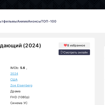
ьтфильмы
Аниме
Анонсы
ТОП-100
дающий (2024)
В избранное
Смотреть онлайн
IMDb:
5.6
,
2024
США
Zoe Eisenberg
Драма
FHD (1080p)
Синема УС