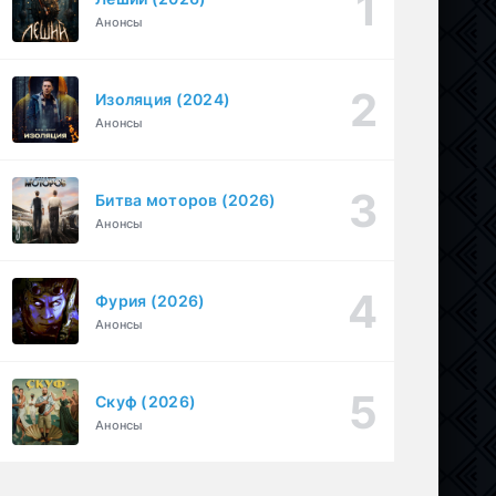
Анонсы
Необъявленная война (2022)
1-6 серия
Криминал, Триллер, Драма
1-2 сезон
Изоляция (2024)
1-30
БиМ (2021)
Анонсы
серия
1-3 сезон
Криминал, Комедия
Битва моторов (2026)
Анонсы
Фурия (2026)
Анонсы
Скуф (2026)
Анонсы