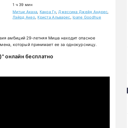
1 ч 39 мин
Митци Акаха
,
Каноа Гу
,
Джессика Джейд Андрес
,
Лэйрд Акео
,
Криста Альварес
,
Ioane Goodhue
твия амбиций 29-летняя Миша находит опасное
смена, который принимает ее за однокурсницу.
" онлайн бесплатно