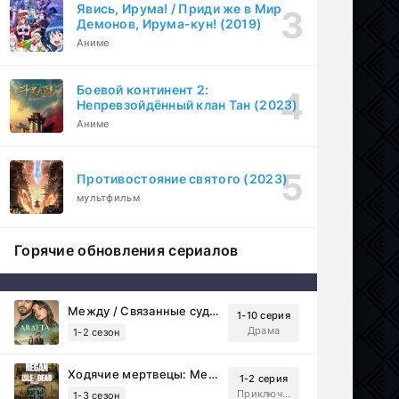
Явись, Ирума! / Приди же в Мир
Демонов, Ирума-кун! (2019)
Аниме
Боевой континент 2:
Непревзойдённый клан Тан (2023)
Аниме
Противостояние святого (2023)
мультфильм
Горячие обновления сериалов
Между / Связанные судьбой (2025)
1-10 серия
Драма
1-2 сезон
Ходячие мертвецы: Мертвый город (2023)
1-2 серия
Приключения, Ужасы, Триллер
1-3 сезон