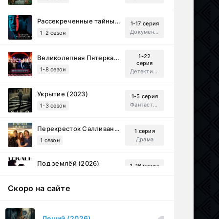
Рассекреченные тайны с Дэвидом Духовны (2025)
1-17 серия
Документальный, Исторический, Sci-Fi
1-2 сезон
1-22
Великолепная Пятерка (2019)
серия
1-8 сезон
Детектив, Русский
Укрытие (2023)
1-5 серия
Фантастика, Триллер, Драма
1-3 сезон
Перекресток Салливанов (2023)
1 серия
Драма
1 сезон
Под землёй (2026)
1-16 серия
Драма
1 сезон
Скоро на сайте
Настоящий американец / Всеамериканский (2018)
1-4 серия
Спортивный, Зарубежный, Драма
1-8 сезон
Леший (2026)