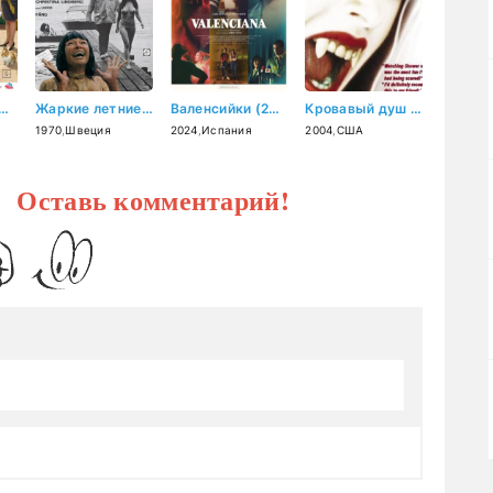
тор Гаф (2026)
Жаркие летние дни (1970)
Валенсийки (2024)
Кровавый душ (2004)
1970
,
Швеция
2024
,
Испания
2004
,
США
? Оставь комментарий!