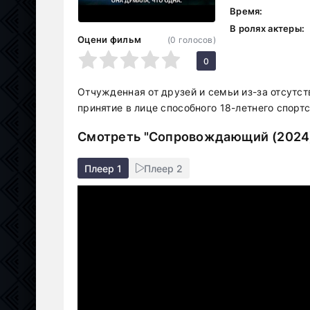
Время:
В ролях актеры:
Оцени фильм
(
0
голосов)
1
2
3
4
5
0
Отчужденная от друзей и семьи из-за отсутс
принятие в лице способного 18-летнего спорт
Смотреть "Сопровождающий (2024)
Плеер 1
Плеер 2