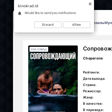
kinokrad.id
Would like to send you notifications
Фильмы
Сериалы
Мул
Discard
Allow
Сопровож
FHD (1080p)
Chaperone
Рейтинги:
Дата выхода:
Страна:
Режиссер:
Жанр:
В качестве:
В переводе: