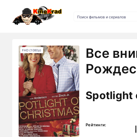
Все вни
FHD (1080p)
Рождес
Spotlight
Рейтинги: