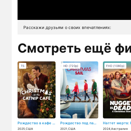
Расскажи друзьям о своих впечатлениях:
Смотреть ещё ф
TS
HD (720p)
FHD (1080p)
Рождество в кафе "Кошачья мята" (2025)
Рождество под парусом (2021)
2025
,
США
2021
,
США
2024
,
Австралия