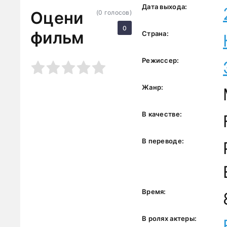
Дата выхода:
Оцени
(
0
голосов)
0
фильм
Страна:
Режиссер:
3
4
5
Жанр:
В качестве:
В переводе:
Время:
В ролях актеры: