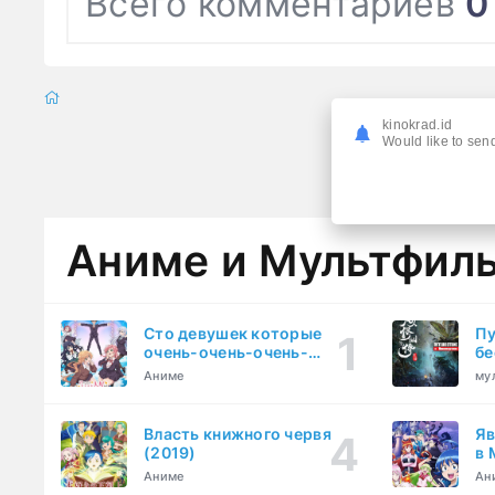
Всего комментариев
0
kinokrad.id
Would like to send
Аниме и Мультфил
Сто девушек которые
Пу
очень-очень-очень-
бе
очень-очень сильно тебя
Аниме
му
любят (2023)
Власть книжного червя
Яв
(2019)
в 
ку
Аниме
Ан