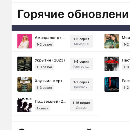
Горячие обновлени
Амандаленд (2025)
1-6 серия
Комедия
1-2 сезон
1-2
Укрытие (2023)
1-6 серия
Фантастика, Триллер, Драма
1-3 сезон
1-8
Ходячие мертвецы: Мертвый город (2023)
1-2 серия
Приключения, Ужасы, Триллер
1-3 сезон
1-2
Под землёй (2026)
1-16 серия
Драма
1 сезон