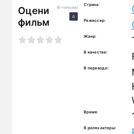
Страна:
Оцени
(
0
голосов)
0
фильм
Режиссер:
Жанр:
3
4
5
В качестве:
В переводе:
Время:
В ролях актеры: