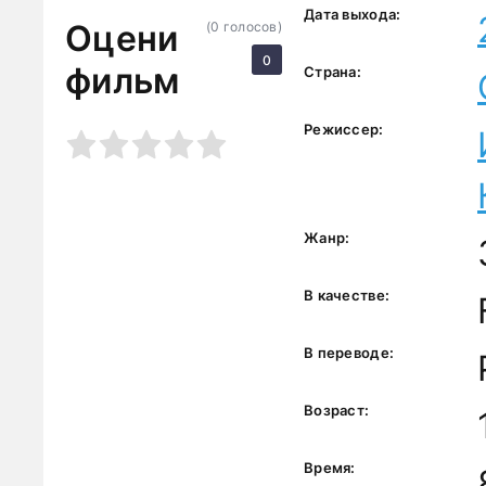
Дата выхода:
Оцени
(
0
голосов)
0
фильм
Страна:
Режиссер:
3
4
5
Жанр:
В качестве:
В переводе:
Возраст:
Время: