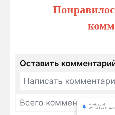
Понравилос
комм
Оставить комментари
Написать комментар
Всего комментариев
0
kinokrad.id
Would like to send