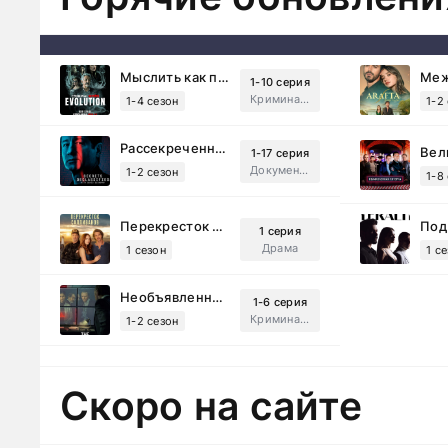
Мыслить как преступник: Эволюция (2022)
1-10 серия
Криминал, Детектив, Триллер, Драма
1-4 сезон
1-2
Рассекреченные тайны с Дэвидом Духовны (2025)
1-17 серия
Документальный, Исторический, Sci-Fi
1-2 сезон
1-8
Перекресток Салливанов (2023)
1 серия
Драма
1 сезон
1 с
Необъявленная война (2022)
1-6 серия
Криминал, Триллер, Драма
1-2 сезон
Скоро на сайте