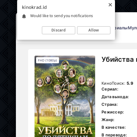
kinokrad.id
Would like to send you notifications
Фильмы
Сериалы
Мул
Discard
Allow
Убийства 
FHD (1080p)
КиноПоиск:
5.9
Сериал:
Дата выхода:
Страна:
Режиссер:
Жанр:
В качестве:
В переводе: