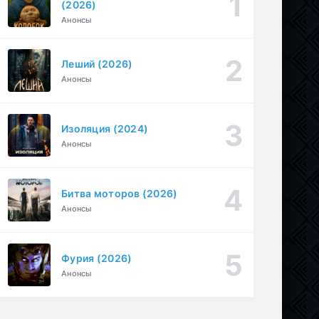
(2026)
Настоящий американец / Всеамериканский (2018)
Анонсы
1-4 серия
Спортивный, Зарубежный, Драма
1-8 сезон
Леший (2026)
Необъявленная война (2022)
1-6 серия
Анонсы
Криминал, Триллер, Драма
1-2 сезон
Изоляция (2024)
Анонсы
Битва моторов (2026)
Анонсы
Фурия (2026)
Анонсы