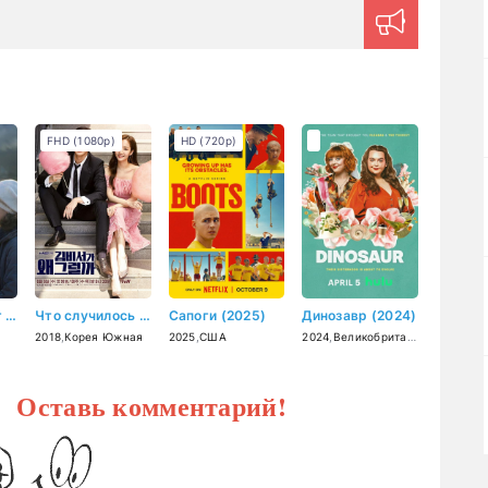
FHD (1080p)
HD (720p)
Сколько стоит счастье (2016)
Что случилось с секретарём Ким? (2018)
Сапоги (2025)
Динозавр (2024)
2018
,
Корея Южная
2025
,
США
2024
,
Великобритания
? Оставь комментарий!