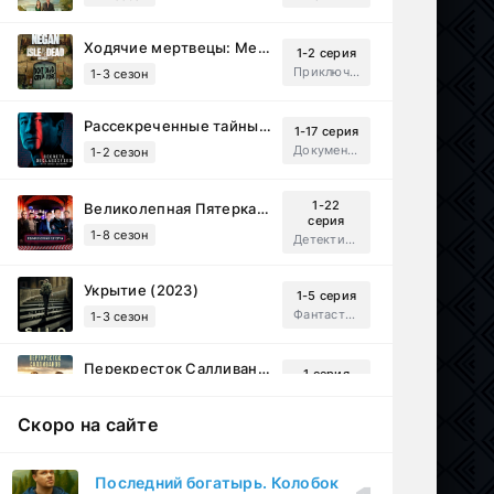
Ходячие мертвецы: Мертвый город (2023)
1-2 серия
Приключения, Ужасы, Триллер
1-3 сезон
Рассекреченные тайны с Дэвидом Духовны (2025)
1-17 серия
Документальный, Исторический, Sci-Fi
1-2 сезон
1-22
Великолепная Пятерка (2019)
серия
1-8 сезон
Детектив, Русский
Укрытие (2023)
1-5 серия
Фантастика, Триллер, Драма
1-3 сезон
Перекресток Салливанов (2023)
1 серия
Драма
1 сезон
Скоро на сайте
Под землёй (2026)
1-16 серия
Драма
1 сезон
Последний богатырь. Колобок