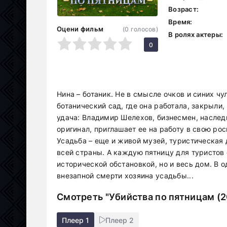
Возраст:
Время:
Оцени фильм
(
0
голосов)
В ролях актеры:
1
2
3
4
5
0
Нина – ботаник. Не в смысле очков и синих ч
ботанический сад, где она работала, закрыли,
удача: Владимир Шелехов, бизнесмен, наслед
оригинал, приглашает ее на работу в свою р
Усадьба – еще и живой музей, туристическая
всей страны. А каждую пятницу для туристов 
исторической обстановкой, но и весь дом. В 
внезапной смерти хозяина усадьбы...
Смотреть "Убийства по пятницам (2
Плеер 1
Плеер 2