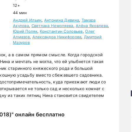
12+
44 мин
Андрей Ильин
,
Антонина Дивина
,
Тамара
Акулова
,
Светлана Немоляева
,
Алёна Яковлева
,
Юрий Поляк
,
Константин Соловьев
,
Олег
Алмазов
,
Александра Никифорова
,
Дмитрий
Мазуров
улок, а в самом прямом смысле. Когда городской
 Нина и мечтать не могла, что ей улыбнется такая
ник старинного княжеского рода и большой
оскошную усадьбу вместо сбежавшего садовника.
 достопримечательность, куда приезжают люди со
открывается не только сад и несколько комнат с
одну из таких пятниц Нина становится свидетелем
018)" онлайн бесплатно