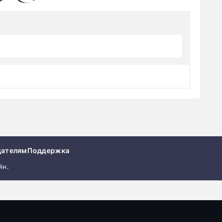
дателям
Поддержка
йн.