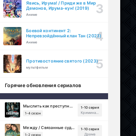
Явись, Ирума! / Приди же в Мир
Демонов, Ирума-кун! (2019)
Аниме
Боевой континент 2:
Непревзойдённый клан Тан (2023)
Аниме
Противостояние святого (2023)
мультфильм
Горячие обновления сериалов
Мыслить как преступник: Эволюция (2022)
1-10 серия
Криминал, Детектив, Триллер, Драма
1-4 сезон
Между / Связанные судьбой (2025)
1-10 серия
Драма
1-2 сезон