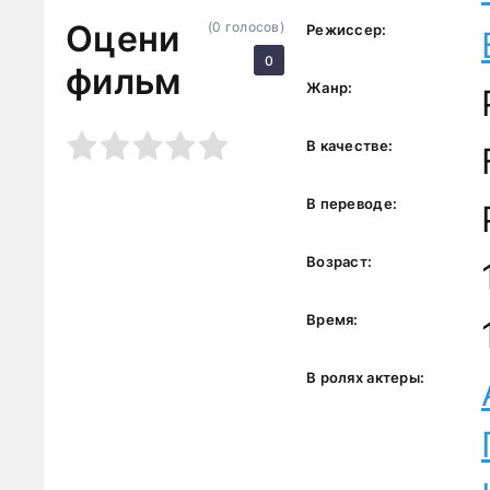
Оцени
(
0
голосов)
Режиссер:
0
фильм
Жанр:
3
4
5
В качестве:
В переводе:
Возраст:
Время:
В ролях актеры: