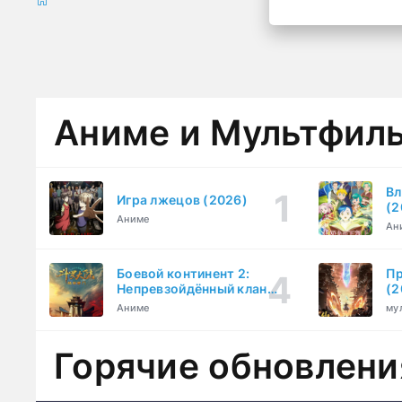
Аниме и Мультфил
Вл
Игра лжецов (2026)
(2
Аниме
Ан
Боевой континент 2:
Пр
Непревзойдённый клан
(2
Тан (2023)
Аниме
му
Горячие обновлени