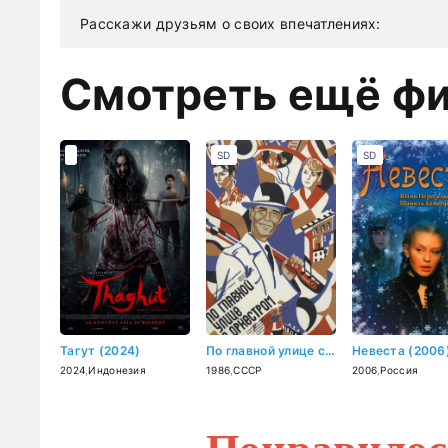
Расскажи друзьям о своих впечатлениях:
Смотреть ещё ф
SD
SD
Тагут (2024)
По главной улице с оркестром (1986)
Невеста (2006
2024
,
Индонезия
1986
,
СССР
2006
,
Россия
Понравилос