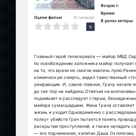
Возраст:
Время:
Оцени фильм
(
0
голосов)
В ролях актеры:
1
2
3
4
5
0
Главный герой телесериала — майор МВД Серг
по освобождению заложника майор получает п
на то, что врачи не смогли извлечь пулю.Ран
клиническую смерть, видел таинственный «то
умирающие. И, самое главное, Грачу начали я
до сих пор не найдены.Отвечая на молчаливы
поднимает и расследует старые, безнадежные
майора сумасшедшим. Жена Грача оставляет 
жизнь и уходит.Одновременно с расследован
полку» убийств Грач пытается понять природу
раскрытии преступлений, а также наладить с
— его подчиненная, капитан Даша Охлопкова, о