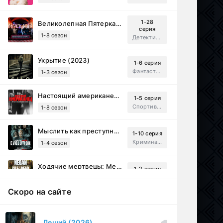
1-28
Великолепная Пятерка (2019)
серия
1-8 сезон
Детектив, Русский
Укрытие (2023)
1-6 серия
Фантастика, Триллер, Драма
1-3 сезон
Настоящий американец / Всеамериканский (2018)
1-5 серия
Спортивный, Зарубежный, Драма
1-8 сезон
Мыслить как преступник: Эволюция (2022)
1-10 серия
Криминал, Детектив, Триллер, Драма
1-4 сезон
Ходячие мертвецы: Мертвый город (2023)
1-2 серия
Приключения, Ужасы, Триллер
1-3 сезон
Скоро на сайте
Рассекреченные тайны с Дэвидом Духовны (2025)
1-17 серия
Документальный, Исторический, Sci-Fi
1-2 сезон
Леший (2026)