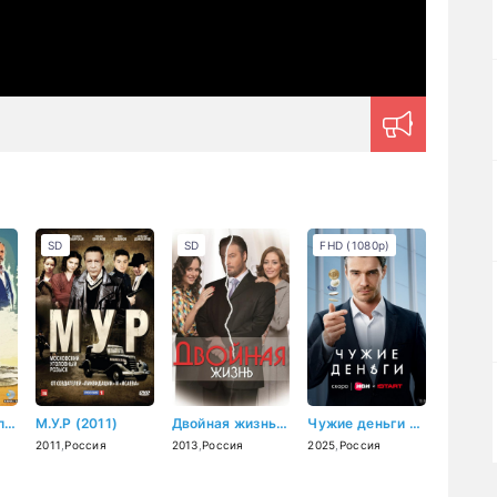
SD
SD
FHD (1080p)
Пойраз Караел (2015)
М.У.Р (2011)
Двойная жизнь (2013)
Чужие деньги (2025)
2011
,
Россия
2013
,
Россия
2025
,
Россия