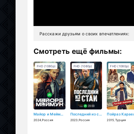
Расскажи друзьям о своих впечатлениях:
Смотреть ещё фильмы:
FHD (1080p)
FHD (1080p)
FHD (1080p)
Майор и Меймун (2024)
Последний из стаи (2023)
2024
,
Россия
2023
,
Россия
2015
,
Турция