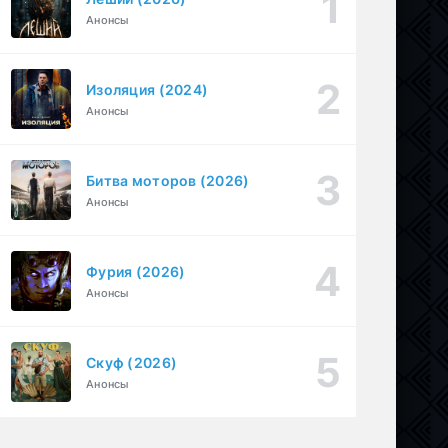
Анонсы
Перекресток Салливанов (2023)
1 серия
Драма
1 сезон
Изоляция (2024)
Под землёй (2026)
1-16 серия
Анонсы
Драма
1 сезон
Битва моторов (2026)
Анонсы
Фурия (2026)
Анонсы
Скуф (2026)
Анонсы