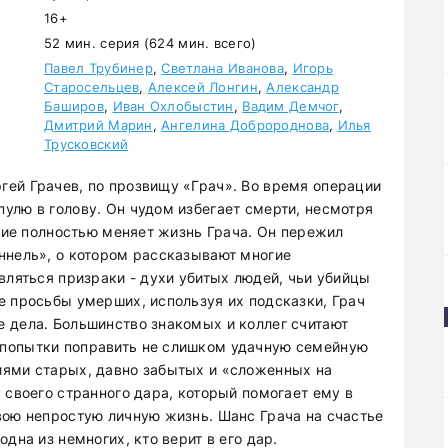
16+
52 мин. серия (624 мин. всего)
Павел Трубинер
,
Светлана Иванова
,
Игорь
Старосельцев
,
Алексей Лонгин
,
Александр
Баширов
,
Иван Охлобыстин
,
Вадим Демчог
,
Дмитрий Марин
,
Ангелина Добророднова
,
Илья
Трусковский
ей Грачев, по прозвищу «Грач». Во время операции
улю в голову. Он чудом избегает смерти, несмотря
ение полностью меняет жизнь Грача. Он пережил
ннель», о котором рассказывают многие
вляться призраки - духи убитых людей, чьи убийцы
е просьбы умерших, используя их подсказки, Грач
 дела. Большинство знакомых и коллег считают
попытки поправить не слишком удачную семейную
иями старых, давно забытых и «сложенных на
 своего странного дара, который помогает ему в
вою непростую личную жизнь. Шанс Грача на счастье
дна из немногих, кто верит в его дар.