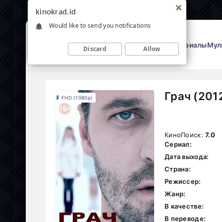
kinokrad.id
Would like to send you notifications
Фильмы
Сериалы
Мул
Discard
Allow
Грач (201
FHD (1080p)
КиноПоиск:
7.0
Сериал:
Дата выхода:
Страна:
Режиссер:
Жанр:
В качестве:
В переводе: