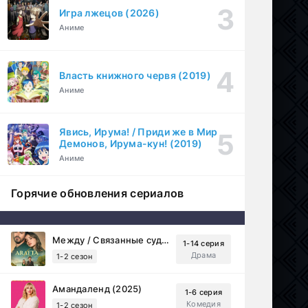
Игра лжецов (2026)
Аниме
Власть книжного червя (2019)
Аниме
Явись, Ирума! / Приди же в Мир
Демонов, Ирума-кун! (2019)
Аниме
Горячие обновления сериалов
Между / Связанные судьбой (2025)
1-14 серия
Драма
1-2 сезон
Амандаленд (2025)
1-6 серия
Комедия
1-2 сезон