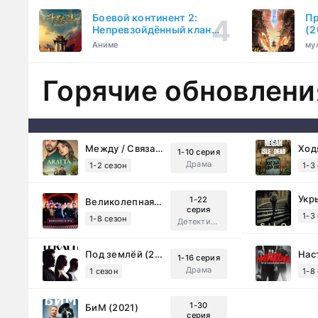
Боевой континент 2:
Пр
Непревзойдённый клан
(2
Тан (2023)
Аниме
му
Горячие обновлени
Между / Связанные судьбой (2025)
1-10 серия
Драма
1-2 сезон
1-3
Укр
1-22
Великолепная Пятерка (2019)
серия
1-3
1-8 сезон
Детектив, Русский
Под землёй (2026)
1-16 серия
Драма
1 сезон
1-8
1-30
БиМ (2021)
серия