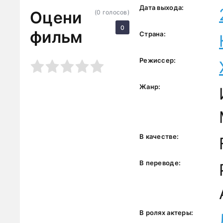
Дата выхода:
Оцени
(
0
голосов)
0
фильм
Страна:
Режиссер:
3
4
5
Жанр:
В качестве:
В переводе:
В ролях актеры: