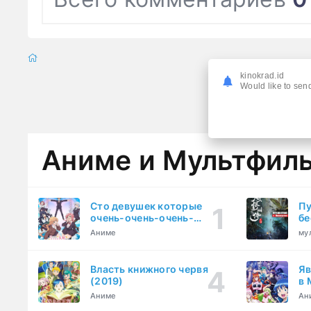
kinokrad.id
Would like to send
Аниме и Мультфил
Сто девушек которые
Пу
очень-очень-очень-
бе
очень-очень сильно тебя
Аниме
му
любят (2023)
Власть книжного червя
Яв
(2019)
в 
ку
Аниме
Ан