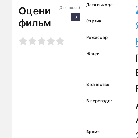
Дата выхода:
Оцени
(
0
голосов)
0
фильм
Страна:
Режиссер:
3
4
5
Жанр:
В качестве:
В переводе:
Время: