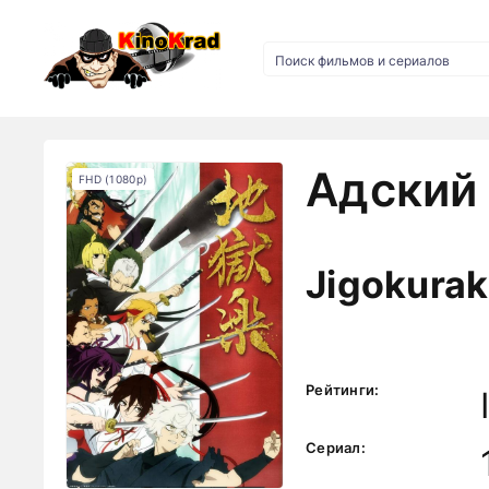
Адский 
FHD (1080p)
Jigokura
Рейтинги:
Сериал: