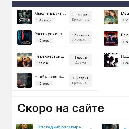
Мыслить как преступник: Эволюция (2022)
1-10 серия
Криминал, Детектив, Триллер, Драма
1-4 сезон
1-2
Рассекреченные тайны с Дэвидом Духовны (2025)
1-17 серия
Документальный, Исторический, Sci-Fi
1-2 сезон
1-8
Перекресток Салливанов (2023)
1 серия
Драма
1 сезон
1 с
Необъявленная война (2022)
1-6 серия
Криминал, Триллер, Драма
1-2 сезон
Скоро на сайте
Последний богатырь.