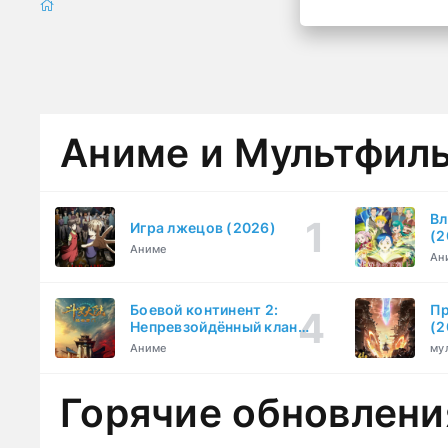
Аниме и Мультфил
Вл
Игра лжецов (2026)
(2
Аниме
Ан
Боевой континент 2:
Пр
Непревзойдённый клан
(2
Тан (2023)
Аниме
му
Горячие обновлени