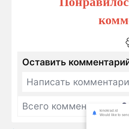
Понравилос
комм
Оставить комментари
Написать комментар
Всего комментариев
0
kinokrad.id
Would like to send