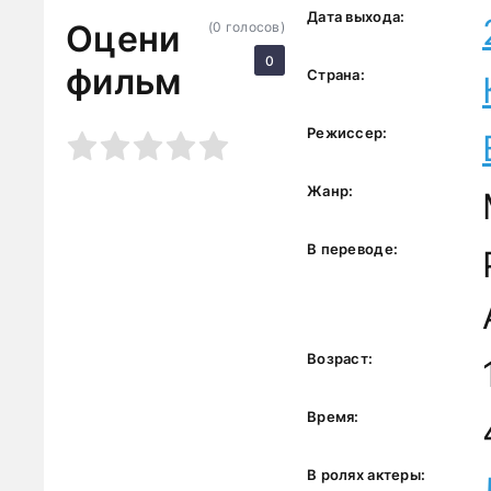
Дата выхода:
Оцени
(
0
голосов)
0
фильм
Страна:
Режиссер:
3
4
5
Жанр:
В переводе:
Возраст:
Время:
В ролях актеры: