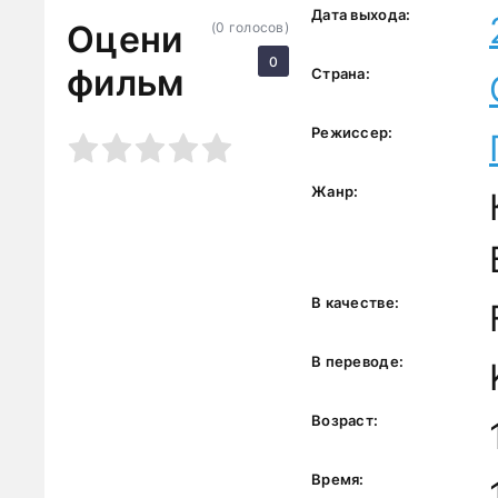
Дата выхода:
Оцени
(
0
голосов)
0
фильм
Страна:
Режиссер:
3
4
5
Жанр:
В качестве:
В переводе:
Возраст:
Время: