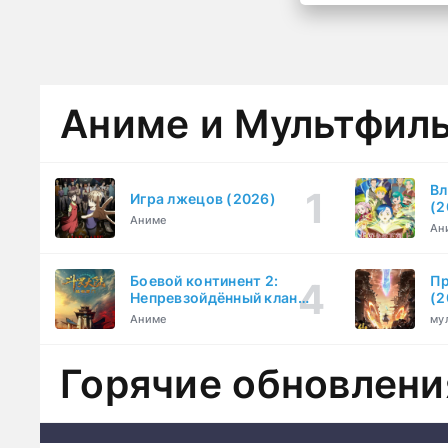
Аниме и Мультфил
Вл
Игра лжецов (2026)
(2
Аниме
Ан
Боевой континент 2:
Пр
Непревзойдённый клан
(2
Тан (2023)
Аниме
му
Горячие обновлени