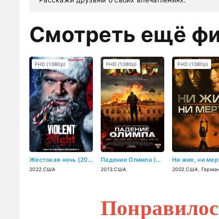
Смотреть ещё ф
FHD (1080p)
FHD (1080p)
FHD (1080p)
Жестокая ночь (2022)
Падение Олимпа (2013)
2022
,
США
2013
,
США
2002
,
США
,
Герма
Понравилос