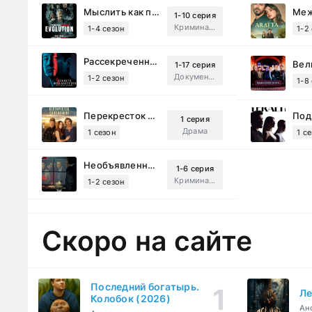
Мыслить как преступник: Эволюция (2022)
1-10 серия
Криминал, Детектив, Триллер, Драма
1-4 сезон
1-2
Рассекреченные тайны с Дэвидом Духовны (2025)
1-17 серия
Документальный, Исторический, Sci-Fi
1-2 сезон
1-8
Перекресток Салливанов (2023)
1 серия
Драма
1 сезон
1 с
Необъявленная война (2022)
1-6 серия
Криминал, Триллер, Драма
1-2 сезон
Скоро на сайте
Последний богатырь.
Ле
Колобок (2026)
Ан