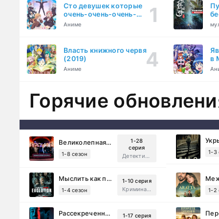
Сто девушек которые
Пу
очень-очень-очень-
бе
очень-очень сильно тебя
Аниме
му
любят (2023)
Власть книжного червя
Яв
(2019)
в 
ку
Аниме
Ан
Горячие обновлени
Укр
1-28
Великолепная Пятерка (2019)
серия
1-3
1-8 сезон
Детектив, Русский
Мыслить как преступник: Эволюция (2022)
1-10 серия
Криминал, Детектив, Триллер, Драма
1-4 сезон
1-2
Рассекреченные тайны с Дэвидом Духовны (2025)
1-17 серия