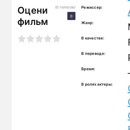
Оцени
(
0
голосов)
Режиссер:
0
фильм
Жанр:
3
4
5
В качестве:
В переводе:
Время:
В ролях актеры: