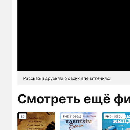
Расскажи друзьям о своих впечатлениях:
Смотреть ещё ф
SD
FHD (1080p)
FHD (1080p)