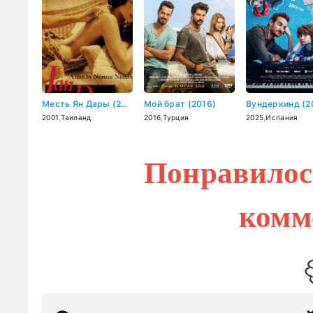
Месть Ян Дары (2001)
Мой брат (2016)
Вундеркинд (2
2001
,
Таиланд
2016
,
Турция
2025
,
Испания
Понравилос
комм